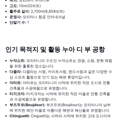
위치:
모리타니 누아디부
고도:
10m(32피트)
활주로 길이:
2,700m(8,858피트)
운영사:
모리타니 항공 인터내셔널
단말기 수:
1
인기 목적지 및 활동 누아 디 부 공항
누악쇼트:
모리타니의 수도인 누악쇼트는 관광, 쇼핑, 문화 체험
을 위한 훌륭한 장소입니다.
다클라:
다클라는 서핑, 카이트서핑, 윈드서핑과 같은 다양한 수
상 스포츠 활동으로 인기 있는 해변 휴양지입니다.
아타르:
아타르는 모리타니아 사막에 위치한 작은 도시로 전통
건축물과 수공예품으로 유명합니다.
티지크자:
티지크자는 사막에 위치한 작은 마을로 전통 건축물
과 수공예품으로 유명합니다.
부즈두르(Boujdour):
부즈두르(Boujdour)는 모리타니아 남부
에 위치한 해안 마을로 아름다운 해변과 해산물로 유명합니다.
Chinguetti:
Cinguetti는 사하라 사막에 위치한 고대 도시이며