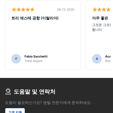
28-12-2020
트리 에스테 공항 (이탈리아)
아주 좋은
그것은 그것을
합니다
Fabio Sacchetti
Acac
F
A
Triëst Airport
Rome 
도움말 및 연락처
도움이 필요하신가요? 렌탈 전문가에게 문의하세요.
고객 지원