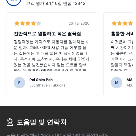
고객 평가 9.1/10점 만점 12842
26-12-2020
전반적으로 원활하고 작은 딸꾹질
훌륭한 서비
경쟁력있는 가격으로 자동차를 임대하는 쉬
이것은이 그룹
운 절차. 그러나 GPS 사용 가능 여부를 묻
째 시간이지만,
는 질문에는 '임대료 없음'이 표시되었습니
는 훌륭한 경험
다. 목적지에 도착하자, 우리는 차에 GPS가
가족에게 그것
있는 것을 발견했습니다.일본 도로를 탐색
람들과 똑같이
하는 데 필요한 GPS를 구입하기로 결정했
만들어 주셔서
다면 끔찍했을 것입니다.
Pei Ghim Poh
MAI
P
M
Luchthaven Fukuoka
Abu D
도움말 및 연락처
도움이 필요하신가요? 렌탈 전문가에게 문의하세요.