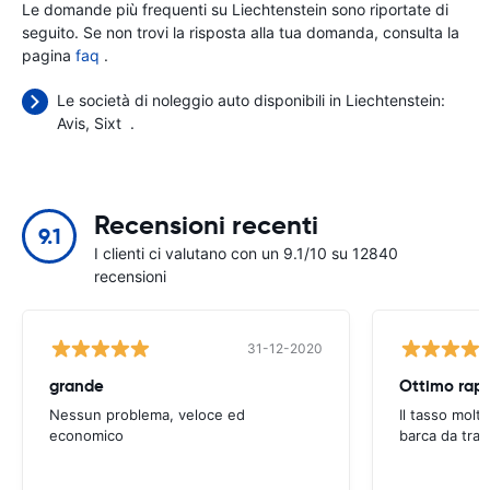
Le domande più frequenti su Liechtenstein sono riportate di
seguito. Se non trovi la risposta alla tua domanda, consulta la
pagina
faq
.
Le società di noleggio auto disponibili in Liechtenstein:
Avis
Sixt
.
Recensioni recenti
9.1
I clienti ci valutano con un 9.1/10 su 12840
recensioni
31-12-2020
grande
Ottimo rapp
Nessun problema, veloce ed
Il tasso molt
economico
barca da trai