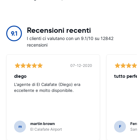
Recensioni recenti
9.1
I clienti ci valutano con un 9.1/10 su 12842
recensioni
07-12-2020
diego
tutto perfe
L'agente di El Calafate (Diego) era
eccellente e molto disponibile.
martin brown
Fern
m
F
El Calafate Airport
Santi