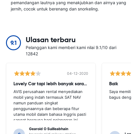
pemandangan lautnya yang menakjubkan dan airnya yang
jernih, cocok untuk berenang dan snorkeling.
Ulasan terbaru
9.1
Pelanggan kami memberi kami nilai 9.1/10 dari
12842
04-12-2020
Lovely Car tapi lebih banyak saran yang dibutuhkan
Baik
AVIS perusahaan rental menyediakan
Saya memilik
mobil yang indah termasuk SAT NAV
bagus denga
namun panduan singkat
penggunaannya dan beberapa fitur
utama mobil dalam bahasa Inggris pasti
sangat berguna bagi pelanggan ini.
Kami harus meminta sejumlah
Gearoid O Suilleabhain
penduduk setempat untuk
Leon