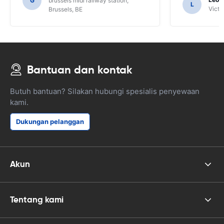
G
brussels midi railway station,
L
mendapatkan panduan dan hanya untuk
Victor
Brussels, BE
itu kami mungkin tidak mengetahui
fungsi SAT NAV.
Bantuan dan kontak
Butuh bantuan? Silakan hubungi spesialis penyewaan
kami.
Dukungan pelanggan
Akun
Tentang kami