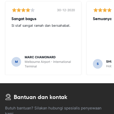
30-12-2020
Sangat bagus
Semuanya b
Si staf sangat ramah dan bersahabat.
MARC CHAMONARD
SHU
M
Melbourne Airport - International
S
Hobar
Terminal
Bantuan dan kontak
Butuh bantuan? Silakan hubungi spesialis penyewaan
kami.