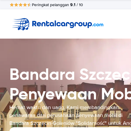
9.1
Peringkat pelanggan
/ 10
Bandara Szczec
Penyewaan Mob
Hemat waktu dan uang. Kami membandingkan
penawaran dari perusahaan penyewaan mobil di
Bandara Szczecin-Goleniów "Solidarność" untuk An