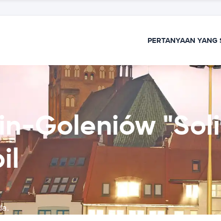
PERTANYAAN YANG 
in-Goleniów "Sol
il
da.