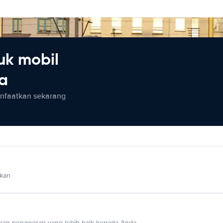
uk mobil
ia
anfaatkan sekarang
lkan
an penawaran yang lebih baik kepada Anda.