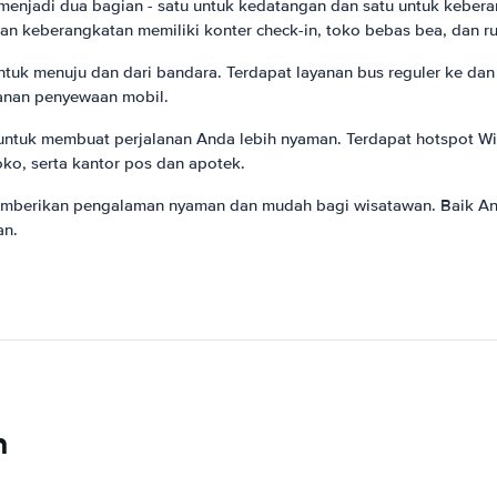
 menjadi dua bagian - satu untuk kedatangan dan satu untuk keber
ian keberangkatan memiliki konter check-in, toko bebas bea, dan r
uk menuju dan dari bandara. Terdapat layanan bus reguler ke dan d
ayanan penyewaan mobil.
ntuk membuat perjalanan Anda lebih nyaman. Terdapat hotspot Wi-Fi
oko, serta kantor pos dan apotek.
emberikan pengalaman nyaman dan mudah bagi wisatawan. Baik And
an.
n