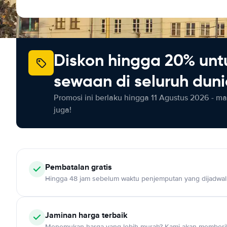
Diskon hingga 20% unt
sewaan di seluruh dun
Promosi ini berlaku hingga 11 Agustus 2026 - m
juga!
Pembatalan gratis
Hingga 48 jam sebelum waktu penjemputan yang dijadwa
Jaminan harga terbaik
Menemukan harga yang lebih murah? Kami akan memberik