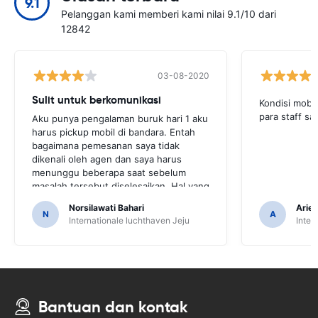
9.1
Pelanggan kami memberi kami nilai 9.1/10 dari
12842
03-08-2020
Sulit untuk berkomunikasi
Kondisi mobi
para staff s
Aku punya pengalaman buruk hari 1 aku
harus pickup mobil di bandara. Entah
bagaimana pemesanan saya tidak
dikenali oleh agen dan saya harus
menunggu beberapa saat sebelum
masalah tersebut diselesaikan. Hal yang
sama juga ketika saya sampai pada
Norsilawati Bahari
Arief
waktu pengumpulan mobil. Sedikit rasa
N
A
Internationale luchthaven Jeju
Inter
malu karena terlihat seperti saya tidak
memesan dan membayar mobil. Aku
mencetak voucher dan disajikan kepada
mereka tapi entah bagaimana mereka
tidak bisa menemukannya sistem
mereka.
Bantuan dan kontak