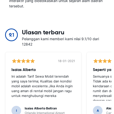
interaktif yang didedikasikan untuk sejarah alam daerah
tersebut.
Ulasan terbaru
9.1
Pelanggan kami memberi kami nilai 9.1/10 dari
12842
18-01-2021
Isaias Alberto
Seperti yan
Ini adalah Tarif Sewa Mobil terendah
Semuanya sep
yang saya terima; Kualitas dan kondisi
Tidak ada ke
mobil adalah excelente.Jika Anda ingin
kendaraan di
uang aman di rental mobil jangan ragu
rumit dan d
untuk menghubungi mereka
menyelesaika
dengan cara y
Isaias Alberto Beltran
Alex
I
A
Orlando International Airport
Cancu