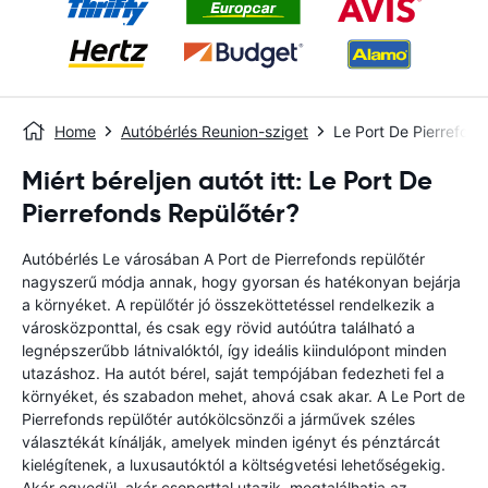
Home
Autóbérlés Reunion-sziget
Le Port De Pierrefond
Miért béreljen autót itt: Le Port De
Pierrefonds Repülőtér?
Autóbérlés Le városában A Port de Pierrefonds repülőtér
nagyszerű módja annak, hogy gyorsan és hatékonyan bejárja
a környéket. A repülőtér jó összeköttetéssel rendelkezik a
városközponttal, és csak egy rövid autóútra található a
legnépszerűbb látnivalóktól, így ideális kiindulópont minden
utazáshoz. Ha autót bérel, saját tempójában fedezheti fel a
környéket, és szabadon mehet, ahová csak akar. A Le Port de
Pierrefonds repülőtér autókölcsönzői a járművek széles
választékát kínálják, amelyek minden igényt és pénztárcát
kielégítenek, a luxusautóktól a költségvetési lehetőségekig.
Akár egyedül, akár csoporttal utazik, megtalálhatja az