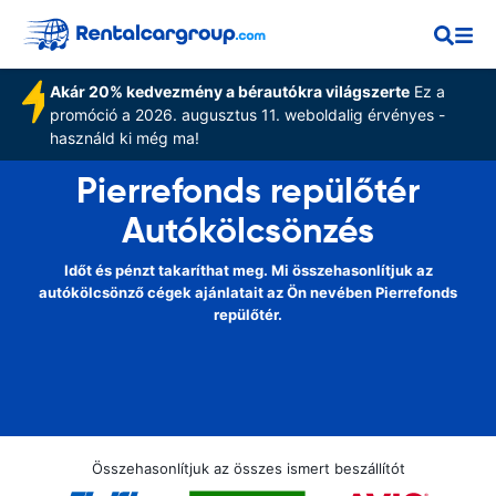
Akár 20% kedvezmény a bérautókra világszerte
Ez a
promóció a 2026. augusztus 11. weboldalig érvényes -
használd ki még ma!
Pierrefonds repülőtér
Autókölcsönzés
Időt és pénzt takaríthat meg. Mi összehasonlítjuk az
autókölcsönző cégek ajánlatait az Ön nevében Pierrefonds
repülőtér.
Összehasonlítjuk az összes ismert beszállítót