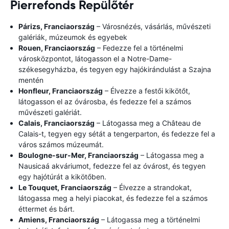
Pierrefonds Repülőtér
Párizs, Franciaország
– Városnézés, vásárlás, művészeti
galériák, múzeumok és egyebek
Rouen, Franciaország
– Fedezze fel a történelmi
városközpontot, látogasson el a Notre-Dame-
székesegyházba, és tegyen egy hajókirándulást a Szajna
mentén
Honfleur, Franciaország
– Élvezze a festői kikötőt,
látogasson el az óvárosba, és fedezze fel a számos
művészeti galériát.
Calais, Franciaország
– Látogassa meg a Château de
Calais-t, tegyen egy sétát a tengerparton, és fedezze fel a
város számos múzeumát.
Boulogne-sur-Mer, Franciaország
– Látogassa meg a
Nausicaá akváriumot, fedezze fel az óvárost, és tegyen
egy hajótúrát a kikötőben.
Le Touquet, Franciaország
– Élvezze a strandokat,
látogassa meg a helyi piacokat, és fedezze fel a számos
éttermet és bárt.
Amiens, Franciaország
– Látogassa meg a történelmi