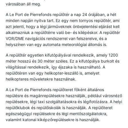
városában áll meg.
A Le Port de Pierrefonds repülőtér a nap 24 órájában, a hét
minden napján nyitva tart. Ez egy nem tornyos repülőtér, ami
azt jelenti, hogy a légi járműveknek önbejelentési eljárást kell
alkalmazniuk a repülőtérre való be- és kilépéskor. A repülőtér
VOR/DME navigációs rendszerrel van felszerelve, és a
helyszínen van egy automata meteorológiai állomás is.
A repülőtér egyetlen kifutópályával rendelkezik, amely 1200
méter hosszú és 30 méter széles. Ez a kifutópálya burkolt és
világítással rendelkezik, így éjszaka is használható. A
repülőtéren van egy helikopter-leszálló is, amelyet
helikopteres műveletekre használnak.
A Le Port de Pierrefonds repülőteret főként általános
repülésre és magánrepülésekre használják, például városnéző
repülésekre, légi taxi szolgáltatásokra és légifotózásra. A helyi
repülőklubok és repülőiskolák is használják. A repülőteret
egészségügyi repülésekre és légi mentőszolgálatokra,
valamint katonai kiképzőrepülésekre is használják.