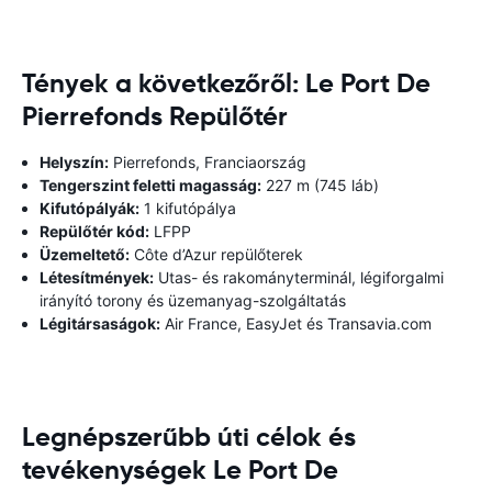
Tények a következőről: Le Port De
Pierrefonds Repülőtér
Helyszín:
Pierrefonds, Franciaország
Tengerszint feletti magasság:
227 m (745 láb)
Kifutópályák:
1 kifutópálya
Repülőtér kód:
LFPP
Üzemeltető:
Côte d’Azur repülőterek
Létesítmények:
Utas- és rakományterminál, légiforgalmi
irányító torony és üzemanyag-szolgáltatás
Légitársaságok:
Air France, EasyJet és Transavia.com
Legnépszerűbb úti célok és
tevékenységek Le Port De