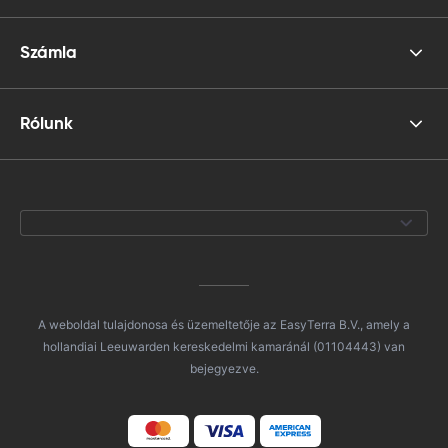
Számla
Rólunk
A weboldal tulajdonosa és üzemeltetője az EasyTerra B.V., amely a
hollandiai Leeuwarden kereskedelmi kamaránál (01104443) van
bejegyezve.