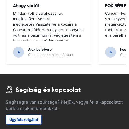
Ahogy várták
FOX BÉRLET
Minden volt a várakozásnak
Cancun, Fox 
megfelelően. Semmi
személyzet k
meglepetés.Visszatérve a kocsira a
megérkeztünk
Cancun repülőtéren egy kicsit bonyolult
több mint eg
volt, és a papírmunkát véglegesíteni a
el a bérelt au
folyamat szakszerűtlen módon
kezelték.
Alex Lefebvre
hecto
A
h
Cancun International Airport
Cancu
Segítség és kapcsolat
Segítségre van szüksége? Kérjük, vegye fel a kapcsolatot
bérleti szakembereinkkel.
Ügyfélszolgálat