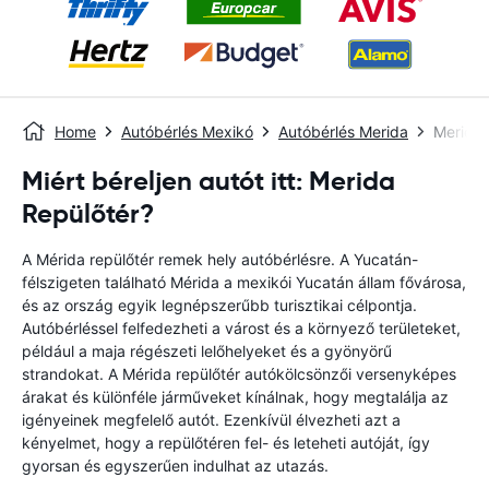
Home
Autóbérlés Mexikó
Autóbérlés Merida
Merida 
Miért béreljen autót itt: Merida
Repülőtér?
A Mérida repülőtér remek hely autóbérlésre. A Yucatán-
félszigeten található Mérida a mexikói Yucatán állam fővárosa,
és az ország egyik legnépszerűbb turisztikai célpontja.
Autóbérléssel felfedezheti a várost és a környező területeket,
például a maja régészeti lelőhelyeket és a gyönyörű
strandokat. A Mérida repülőtér autókölcsönzői versenyképes
árakat és különféle járműveket kínálnak, hogy megtalálja az
igényeinek megfelelő autót. Ezenkívül élvezheti azt a
kényelmet, hogy a repülőtéren fel- és leteheti autóját, így
gyorsan és egyszerűen indulhat az utazás.