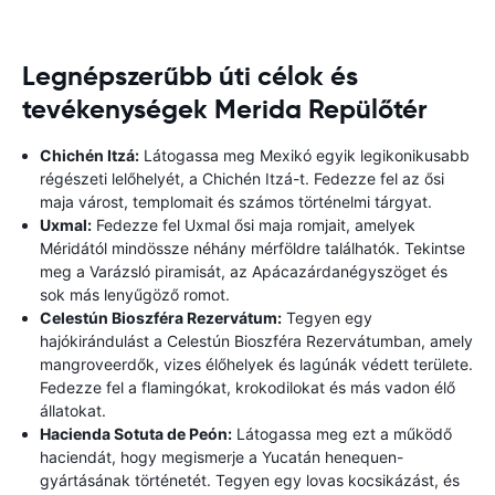
Legnépszerűbb úti célok és
tevékenységek Merida Repülőtér
Chichén Itzá:
Látogassa meg Mexikó egyik legikonikusabb
régészeti lelőhelyét, a Chichén Itzá-t. Fedezze fel az ősi
maja várost, templomait és számos történelmi tárgyat.
Uxmal:
Fedezze fel Uxmal ősi maja romjait, amelyek
Méridától mindössze néhány mérföldre találhatók. Tekintse
meg a Varázsló piramisát, az Apácazárdanégyszöget és
sok más lenyűgöző romot.
Celestún Bioszféra Rezervátum:
Tegyen egy
hajókirándulást a Celestún Bioszféra Rezervátumban, amely
mangroveerdők, vizes élőhelyek és lagúnák védett területe.
Fedezze fel a flamingókat, krokodilokat és más vadon élő
állatokat.
Hacienda Sotuta de Peón:
Látogassa meg ezt a működő
haciendát, hogy megismerje a Yucatán henequen-
gyártásának történetét. Tegyen egy lovas kocsikázást, és