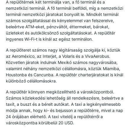
A repülőtérnek két terminálja van, a fő terminál és a
nemzetközi terminál. A fő terminál belföldi, míg a nemzetközi
terminál nemzetközi járatokat bonyolít le. Mindkét terminál
számos szolgáltatással és kényelemmel van felszerelve,
beleértve ATM-eket, pénzváltót, éttermeket, bárokat,
üzleteket és autókölcsönző szolgáltatásokat. A repülőtér
ingyenes Wi-Fi-t is kínál az egész terminálon.
A repülőteret számos nagy légitársaság szolgálja ki, köztük
az Aeroméxico, az Interjet, a Volaris és a VivaAerobus.
Közvetlen járatok indulnak Mexikó számos nagyvárosába,
valamint néhány nemzetközi célállomásra, köztük Miamiba,
Houstonba és Cancunba. A repülőtér charterjáratokat is kínál
különböző célállomásokra.
A repülőtér könnyen megközelíthető a városközpontból.
Számos közlekedési lehetőség áll rendelkezésre, beleértve a
taxit, a buszt és a bérelt autókat. A taxi a legkényelmesebb
módja annak, hogy ki- és bejusson a repülőtérre, mivel a nap
24 órájában elérhető. A taxi viteldíj a repülőtérről a
városközpontba körülbelül 20 USD.