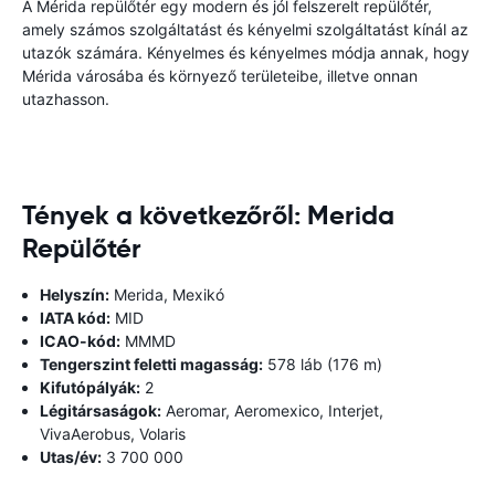
A Mérida repülőtér egy modern és jól felszerelt repülőtér,
amely számos szolgáltatást és kényelmi szolgáltatást kínál az
utazók számára. Kényelmes és kényelmes módja annak, hogy
Mérida városába és környező területeibe, illetve onnan
utazhasson.
Tények a következőről: Merida
Repülőtér
Helyszín:
Merida, Mexikó
IATA kód:
MID
ICAO-kód:
MMMD
Tengerszint feletti magasság:
578 láb (176 m)
Kifutópályák:
2
Légitársaságok:
Aeromar, Aeromexico, Interjet,
VivaAerobus, Volaris
Utas/év:
3 700 000