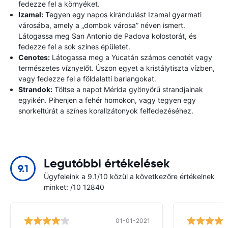
fedezze fel a környéket.
Izamal:
Tegyen egy napos kirándulást Izamal gyarmati
városába, amely a „dombok városa” néven ismert.
Látogassa meg San Antonio de Padova kolostorát, és
fedezze fel a sok színes épületet.
Cenotes:
Látogassa meg a Yucatán számos cenotét vagy
természetes víznyelőt. Úszon egyet a kristálytiszta vízben,
vagy fedezze fel a földalatti barlangokat.
Strandok:
Töltse a napot Mérida gyönyörű strandjainak
egyikén. Pihenjen a fehér homokon, vagy tegyen egy
snorkeltúrát a színes korallzátonyok felfedezéséhez.
Legutóbbi értékelések
9.1
Ügyfeleink a 9.1/10 közül a következőre értékelnek
minket: /10 12840
01-01-2021