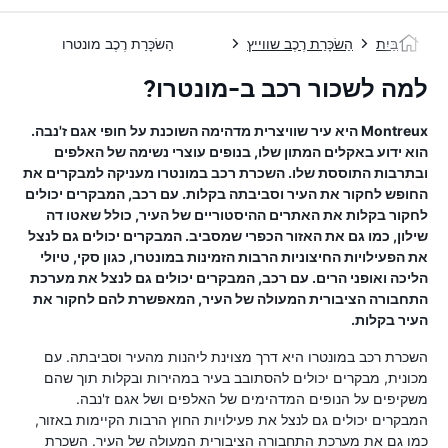
בַּיִת
הַשׂכָּרַת רֶכֶב שווייץ
הַשׂכָּרַת רֶכֶב מונטרו
למה לשכור רכב ב-מונטרו?
Montreux היא עיר שוויצרית מדהימה השוכנת על חופי אגם ז'נבה.
הוא ידוע באקלים המתון שלו, בנופים עוצרי נשימה של האלפים
ובתרבות התוססת שלו. השכרת רכב במונטרו מעניקה למבקרים את
החופש לחקור את העיר וסביבתה בקלות. עם רכב, המבקרים יכולים
לחקור בקלות את האתרים ההיסטוריים של העיר, כולל שאטו דה
שילון, כמו גם את האזור הכפרי שמסביב. המבקרים יכולים גם לנצל
את הפעילויות החיצוניות הרבות הזמינות במונטרו, כגון סקי, טיולי
הליכה ואופני הרים. עם רכב, המבקרים יכולים גם לנצל את מערכת
התחבורה הציבורית המעולה של העיר, המאפשרת להם לחקור את
העיר בקלות.
השכרת רכב במונטרו היא דרך מצוינת ליהנות מהעיר וסביבתה. עם
מכונית, מבקרים יכולים להסתובב בעיר במהירות ובקלות תוך שהם
משקיפים על הנופים המדהימים של האלפים ושל אגם ז'נבה.
המבקרים יכולים גם לנצל את פעילויות החוץ הרבות הקיימות באזור,
כמו גם את מערכת התחבורה הציבורית המעולה של העיר. השכרת