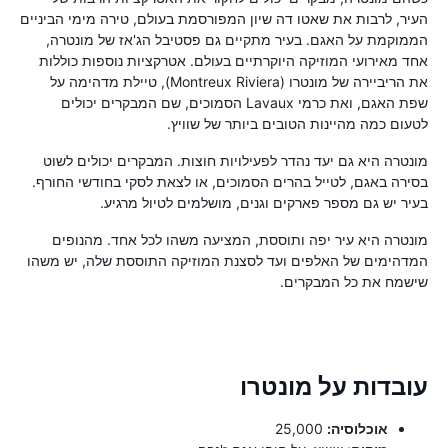
העיר, לרבות את שאטו דה שיון המפורסמת בעולם, טירה מימי הביניים
הממוקמת על האגם. בעיר מתקיים גם פסטיבל הג'אז של מונטרה,
אחד מאירועי המוזיקה היוקרתיים בעולם. אטרקציות נוספות כוללות
את הריביירה של מונטרו (Montreux Riviera), טיילת מדהימה על
שפת האגם, ואת כרמי Lavaux הסמוכים, שם המבקרים יכולים
לטעום כמה מהיינות הטובים ביותר של שוויץ.
מונטרה היא גם יעד נהדר לפעילויות חוצות. המבקרים יכולים לשוט
בסירה באגם, לטייל בהרים הסמוכים, או לצאת לסקי בחודשי החורף.
בעיר יש גם מספר פארקים וגנים, מושלמים לטיול מרגיע.
מונטרה היא עיר יפה ותוססת, המציעה משהו לכל אחד. מהנופים
המדהימים של האלפים ועד לסצנת המוזיקה התוססת שלה, יש משהו
שישמח את כל המבקרים.
עובדות על מונטרו
אוכלוסיה:
25,000