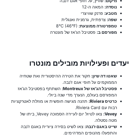
מיקום:
שוויץ, על חופי אגם ז'נבה
נוסדה:
המאה ה-12
מטבע:
פרנק שוויצרי
שפה:
צרפתית, גרמנית ואנגלית
טמפרטורה ממוצעת:
8°C (46°F)
מפורסם ב:
פסטיבל הג'אז של מונטרה
יעדים ופעילויות מובילים מונטרו
שאטו דה שיון:
חקור את הטירה ההיסטורית ואת שטחיה
הממוקמים על חופי אגם ז'נבה.
פסטיבל הג'אז של Montreux:
השתתף בפסטיבל הג'אז
המפורסם בעולם, הנערך מדי שנה ביולי.
כרטיס Riviera:
תהנה מגישה חופשית או מוזלת לאטרקציות
רבות עם Riviera Card.
Vevey:
צאו לטיול יום לעיירה הסמוכה Vevey, ביתו של
מטה נסטלה.
שייט באגם ז'נבה:
צאו לשיט בסירה ציורית באגם ז'נבה
והתפעלו מהנופים המדהימים.