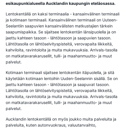
esikaupunkialueella Aucklandin kaupungin eteläosassa.
Lentokentällä on kaksi terminaalia - kansainvälinen terminaali
ja kotimaan terminaali. Kansainvälinen terminaali on Uuteen-
Seelantiin saapuvien kansainvälisten matkustajien tärkein
saapumispaikka. Se sijaitsee lentokentän länsipuolella ja on
jaettu kahteen tasoon - lähtötasoon ja saapuvien tasoon.
Lähtötasolla on lähtöselvityspisteitä, verovapaita liikkeitä,
kahviloita, ravintoloita ja muita mukavuuksia. Arrivals-tasolla
on matkatavarakarusellit, tulli- ja maahanmuutto- ja muut
palvelut.
Kotimaan terminaali sijaitsee lentokentän itäpuolella, ja sitä
käytetään kotimaan lentoihin Uuden-Seelannin sisällä. Se on
jaettu kahteen tasoon - lähtötasoon ja saapuvat tasoon.
Lähtötasolla on lähtöselvityspisteitä, verovapaita liikkeitä,
kahviloita, ravintoloita ja muita mukavuuksia. Arrivals-tasolla
on matkatavarakarusellit, tulli- ja maahanmuutto- ja muut
palvelut.
Aucklandin lentokentällä on myös joukko muita palveluita ja
palveluita, kuten autonvuokraus, valuutanvaihto,