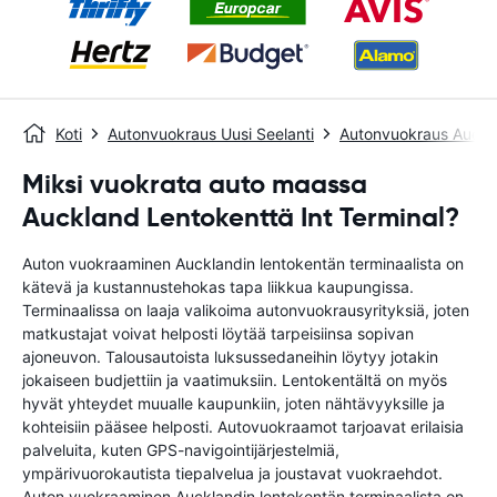
Koti
Autonvuokraus Uusi Seelanti
Autonvuokraus Auckl
Miksi vuokrata auto maassa
Auckland Lentokenttä Int Terminal?
Auton vuokraaminen Aucklandin lentokentän terminaalista on
kätevä ja kustannustehokas tapa liikkua kaupungissa.
Terminaalissa on laaja valikoima autonvuokrausyrityksiä, joten
matkustajat voivat helposti löytää tarpeisiinsa sopivan
ajoneuvon. Talousautoista luksussedaneihin löytyy jotakin
jokaiseen budjettiin ja vaatimuksiin. Lentokentältä on myös
hyvät yhteydet muualle kaupunkiin, joten nähtävyyksille ja
kohteisiin pääsee helposti. Autovuokraamot tarjoavat erilaisia ​​
palveluita, kuten GPS-navigointijärjestelmiä,
ympärivuorokautista tiepalvelua ja joustavat vuokraehdot.
Auton vuokraaminen Aucklandin lentokentän terminaalista on