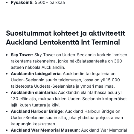
Pysäköinti:
5500+ paikkaa
Suosituimmat kohteet ja aktiviteetit
Auckland Lentokenttä Int Terminal
Sky Tower:
Sky Tower on Uuden-Seelannin korkein ihmisen
rakentama rakennelma, jonka näköalatasanteelta on 360
asteen näköala Aucklandiin.
Aucklandin taidegalleria:
Aucklandin taidegalleria on
Uuden-Seelannin suurin taidemuseo, jossa on yli 15 000
taideteosta Uudesta-Seelannista ja ympäri maailmaa.
Aucklandin eläintarha:
Aucklandin eläintarhassa asuu yli
130 eläinlajia, mukaan lukien Uuden-Seelannin kotoperäiset
lajit, kuten tuatara ja kiivi.
Auckland Harbour Bridge:
Auckland Harbour Bridge on
Uuden-Seelannin suurin silta, joka yhdistää pohjoisrannan
kaupungin keskustaan.
Auckland War Memorial Museum:
Auckland War Memorial