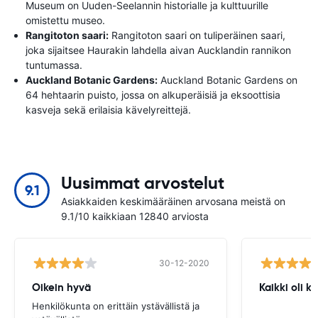
Museum on Uuden-Seelannin historialle ja kulttuurille
omistettu museo.
Rangitoton saari:
Rangitoton saari on tuliperäinen saari,
joka sijaitsee Haurakin lahdella aivan Aucklandin rannikon
tuntumassa.
Auckland Botanic Gardens:
Auckland Botanic Gardens on
64 hehtaarin puisto, jossa on alkuperäisiä ja eksoottisia
kasveja sekä erilaisia ​​kävelyreittejä.
Uusimmat arvostelut
9.1
Asiakkaiden keskimääräinen arvosana meistä on
9.1/10 kaikkiaan 12840 arviosta
30-12-2020
Oikein hyvä
Kaikki oli 
Henkilökunta on erittäin ystävällistä ja