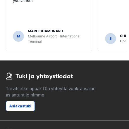
ystävällistä.
MARC CHAMONARD
SHU
M
Melbourne Airport - International
S
Hobar
Terminal
Tuki ja yhteystiedot
Tarvitsetko apua? Ota yhteyttä vuokrausalan
asiantuntijoihimme.
Asiakastuki