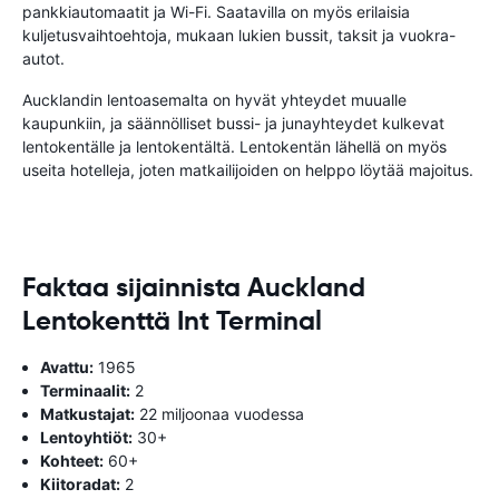
pankkiautomaatit ja Wi-Fi. Saatavilla on myös erilaisia ​​
kuljetusvaihtoehtoja, mukaan lukien bussit, taksit ja vuokra-
autot.
Aucklandin lentoasemalta on hyvät yhteydet muualle
kaupunkiin, ja säännölliset bussi- ja junayhteydet kulkevat
lentokentälle ja lentokentältä. Lentokentän lähellä on myös
useita hotelleja, joten matkailijoiden on helppo löytää majoitus.
Faktaa sijainnista Auckland
Lentokenttä Int Terminal
Avattu:
1965
Terminaalit:
2
Matkustajat:
22 miljoonaa vuodessa
Lentoyhtiöt:
30+
Kohteet:
60+
Kiitoradat:
2