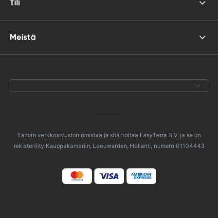
Tili
Meistä
Tämän verkkosivuston omistaa ja sitä hoitaa EasyTerra B.V. ja se on
rekisteröity Kauppakamariin, Leeuwarden, Hollanti, numero 01104443