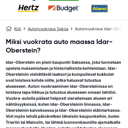
Koti
Autonvuokraus Saksa
Autonvuokraus Idar- Oberst
Miksi vuokrata auto maassa Idar-
Oberstein?
Idar-Oberstein on pieni kaupunki Saksassa, joka tunnetaan
upeista maisemistaan ​​ja historiallisista kohteistaan. Idar-
Obersteinin viehättävät laaksot ja kumpuilevat kukkulat
ovat loistava kohde niille, jotka haluavat tutustua
alueeseen. Auton vuokraaminen Idar-Obersteinissa on
loistava tapa liikkua ja tutustua alueeseen omaan tahtiisi.
Vuokra-autolla pääset helposti vierailemaan alueen eri
nähtävyyksissä, kuten Idar-Obersteinin linnassa, Idar-
Obersteinin kaivoksessa ja Idar-Obersteinin eläintarhassa.
Voit myös tehdä päiväretken läheisiin kaupunkeihin, kuten
Trieriin tai Mainziin, tai lähteä luonnonkauniille ajomatkalle