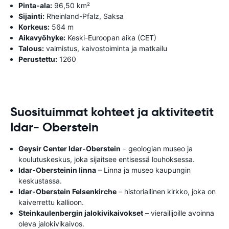
Pinta-ala:
96,50 km²
Sijainti:
Rheinland-Pfalz, Saksa
Korkeus:
564 m
Aikavyöhyke:
Keski-Euroopan aika (CET)
Talous:
valmistus, kaivostoiminta ja matkailu
Perustettu:
1260
Suosituimmat kohteet ja aktiviteetit
Idar- Oberstein
Geysir Center Idar-Oberstein
– geologian museo ja
koulutuskeskus, joka sijaitsee entisessä louhoksessa.
Idar-Obersteinin linna
– Linna ja museo kaupungin
keskustassa.
Idar-Oberstein Felsenkirche
– historiallinen kirkko, joka on
kaiverrettu kallioon.
Steinkaulenbergin jalokivikaivokset
– vierailijoille avoinna
oleva jalokivikaivos.