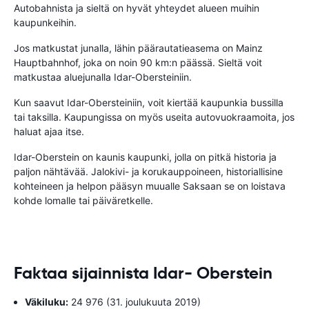
Autobahnista ja sieltä on hyvät yhteydet alueen muihin
kaupunkeihin.
Jos matkustat junalla, lähin päärautatieasema on Mainz
Hauptbahnhof, joka on noin 90 km:n päässä. Sieltä voit
matkustaa aluejunalla Idar-Obersteiniin.
Kun saavut Idar-Obersteiniin, voit kiertää kaupunkia bussilla
tai taksilla. Kaupungissa on myös useita autovuokraamoita, jos
haluat ajaa itse.
Idar-Oberstein on kaunis kaupunki, jolla on pitkä historia ja
paljon nähtävää. Jalokivi- ja korukauppoineen, historiallisine
kohteineen ja helpon pääsyn muualle Saksaan se on loistava
kohde lomalle tai päiväretkelle.
Faktaa sijainnista Idar- Oberstein
Väkiluku:
24 976 (31. joulukuuta 2019)