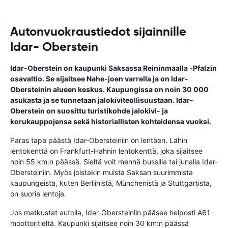
Autonvuokraustiedot sijainnille
Idar- Oberstein
Idar-Oberstein on kaupunki Saksassa Reininmaalla -Pfalzin
osavaltio. Se sijaitsee Nahe-joen varrella ja on Idar-
Obersteinin alueen keskus. Kaupungissa on noin 30 000
asukasta ja se tunnetaan jalokiviteollisuustaan. Idar-
Oberstein on suosittu turistikohde jalokivi- ja
korukauppojensa sekä historiallisten kohteidensa vuoksi.
Paras tapa päästä Idar-Obersteiniin on lentäen. Lähin
lentokenttä on Frankfurt-Hahnin lentokenttä, joka sijaitsee
noin 55 km:n päässä. Sieltä voit mennä bussilla tai junalla Idar-
Obersteiniin. Myös joistakin muista Saksan suurimmista
kaupungeista, kuten Berliinistä, Münchenistä ja Stuttgartista,
on suoria lentoja.
Jos matkustat autolla, Idar-Obersteiniin pääsee helposti A61-
moottoritieltä. Kaupunki sijaitsee noin 30 km:n päässä