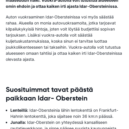
maaseudun halki. Vuokra-autolla voit tutustua alueeseen
omin ehdoin ja ottaa kaiken irti ajasta Idar-Obersteinissa.
Auton vuokraaminen Idar-Obersteinissa voi myös säästää
rahaa. Alueella on monia autovuokraamoita, jotka tarjoavat
kilpailukykyisiä hintoja, joten voit löytää budjettiisi sopivan
tarjouksen. Lisäksi vuokra-autolla voit säästää
kuljetuskustannuksissa, koska sinun ei tarvitse luottaa
joukkoliikenteeseen tai takseihin. Vuokra-autolla voit tutustua
alueeseen omaan tahtiisi ja ottaa kaiken irti Idar-Obersteinissa
olevasta ajasta.
Suosituimmat tavat päästä
paikkaan Idar- Oberstein
Lenteillä:
Idar-Obersteinia lähin lentokenttä on Frankfurt-
Hahnin lentokenttä, joka sijaitsee noin 36 km:n päässä.
Junalla:
Idar-Oberstein on yhteydessä kansalliseen
rautatieverkkoon, ja sinne pääsee suurista kaupungeista,