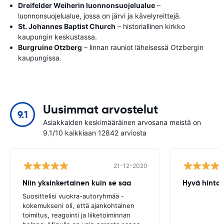
Dreifelder Weiherin luonnonsuojelualue
–
luonnonsuojelualue, jossa on järvi ja kävelyreittejä.
St. Johannes Baptist Church
– historiallinen kirkko
kaupungin keskustassa.
Burgruine Otzberg
– linnan rauniot läheisessä Otzbergin
kaupungissa.
Uusimmat arvostelut
9.1
Asiakkaiden keskimääräinen arvosana meistä on
9.1/10 kaikkiaan 12842 arviosta
21-12-2020
Niin yksinkertainen kuin se saa
Hyvä hinta
Suosittelisi vuokra-autoryhmää -
kokemukseni oli, että ajankohtainen
toimitus, reagointi ja liiketoiminnan