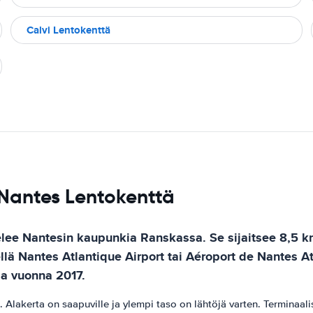
Calvi Lentokenttä
 Nantes Lentokenttä
elee Nantesin kaupunkia Ranskassa. Se sijaitsee 8,5 k
ä Nantes Atlantique Airport tai Aéroport de Nantes A
jaa vuonna 2017.
Alakerta on saapuville ja ylempi taso on lähtöjä varten. Terminaalis