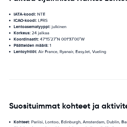
IATA-koodi:
NTE
ICAO-koodi:
LFRS
Lentoasematyyppi:
julkinen
Korkeus:
24 jalkaa
Koordinaatit:
47°15′27″N 001°37′00″W
Päätteiden määrä:
1
Lentoyhtiöt:
Air France, Ryanair, EasyJet, Vueling
Suosituimmat kohteet ja aktivit
Kohteet
: Pariisi, Lontoo, Edinburgh, Amsterdam, Dublin, Bar