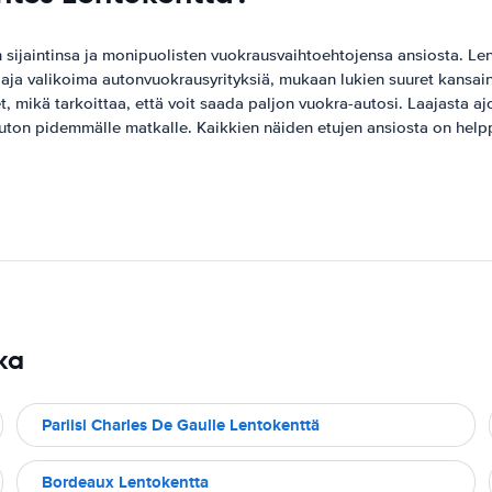
sijaintinsa ja monipuolisten vuokrausvaihtoehtojensa ansiosta. Lent
ja valikoima autonvuokrausyrityksiä, mukaan lukien suuret kansainväli
t, mikä tarkoittaa, että voit saada paljon vuokra-autosi. Laajasta a
uton pidemmälle matkalle. Kaikkien näiden etujen ansiosta on helpp
ka
Pariisi Charles De Gaulle Lentokenttä
Bordeaux Lentokentta