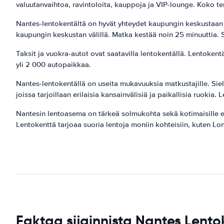
valuutanvaihtoa, ravintoloita, kauppoja ja VIP-lounge. Koko te
Nantes-lentokentältä on hyvät yhteydet kaupungin keskustaan ​​
kaupungin keskustan välillä. Matka kestää noin 25 minuuttia. S
Taksit ja vuokra-autot ovat saatavilla lentokentällä. Lentoken
yli 2 000 autopaikkaa.
Nantes-lentokentällä on useita mukavuuksia matkustajille. Siel
joissa tarjoillaan erilaisia ​​kansainvälisiä ja paikallisia ruoki
Nantesin lentoasema on tärkeä solmukohta sekä kotimaisille että
Lentokenttä tarjoaa suoria lentoja moniin kohteisiin, kuten Lo
Faktaa sijainnista Nantes Lento