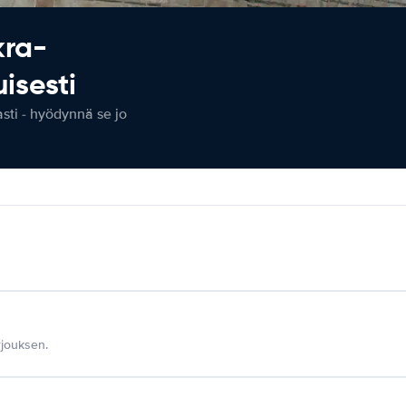
kra-
isesti
ti - hyödynnä se jo
jouksen.