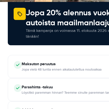
Jopa 20% alennus vuo
autoista maailmanlaaju
Tämä kampanja on voimassa 11. elokuuta 2026 as
tänään!
Maksuton
peruutus
Jopa vielä 48 tuntia ennen aikataulutettua noutoaikaa
Parashinta -takuu
Löysitkö paremman hinnan? Teemme sinulle paremman tar