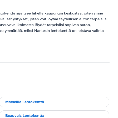
okenttä sijaitsee lähellä kaupungin keskustaa, joten sinne
set yritykset, joten voit löytää täydellisen auton tarpeisiisi.
joneuvovalikoimasta löydät tarpeisiisi sopivan auton,
o ymmärtää, miksi Nantesin lentokenttä on loistava valinta
Marseille Lentokenttä
Beauvais Lentokentta