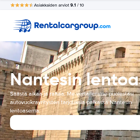
9.1
Asiakkaiden arviot
/ 10
Nantesin lento
Säästä aikaa ja rahaa. Me vertailemme puolestasi
autovuokrayritysten tarjouksia paikassa Nantesin
lentoasema.