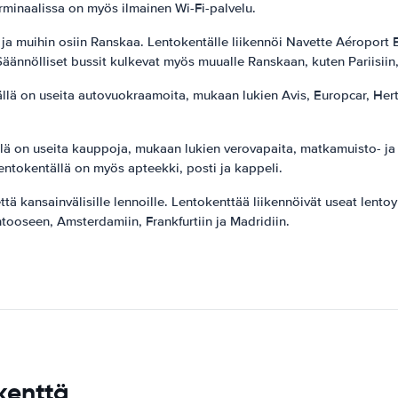
rminaalissa on myös ilmainen Wi-Fi-palvelu.
ja muihin osiin Ranskaa. Lentokentälle liikennöi Navette Aéroport E
äännölliset bussit kulkevat myös muualle Ranskaan, kuten Pariisiin
tällä on useita autovuokraamoita, mukaan lukien Avis, Europcar, Hert
lä on useita kauppoja, mukaan lukien verovapaita, matkamuisto- ja mu
a. Lentokentällä on myös apteekki, posti ja kappeli.
 kansainvälisille lennoille. Lentokenttää liikennöivät useat lentoyh
ntooseen, Amsterdamiin, Frankfurtiin ja Madridiin.
kenttä