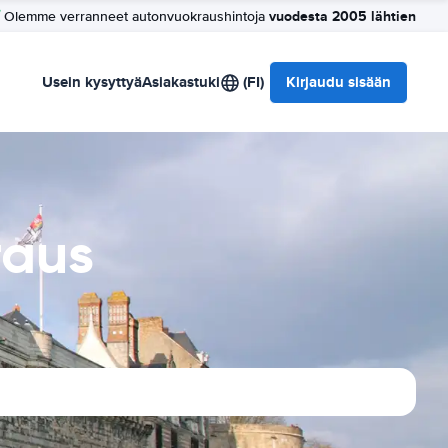
vuodesta 2005 lähtien
Olemme verranneet autonvuokraushintoja
Usein kysyttyä
Asiakastuki
(FI)
Kirjaudu sisään
raus