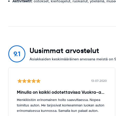
Aktiviteetit
: ostokset, kiertoajelut, ruokailut, yöelämä, muse
Uusimmat arvostelut
9.1
Asiakkaiden keskimääräinen arvosana meistä on 9.
13-07-2020
Minulla on kaikki odotettavissa Vuokra-auto-palvelussa
Henkilöstön erinomainen hoito saavuttaessa. Nopea
toimitus auton. He tarjosivat korkeamman luokan auton
erinomaisessa kunnossa. Samalla kun palaat auton.