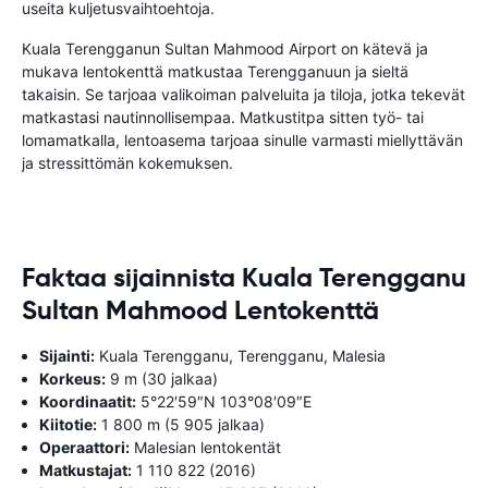
useita kuljetusvaihtoehtoja.
Kuala Terengganun Sultan Mahmood Airport on kätevä ja
mukava lentokenttä matkustaa Terengganuun ja sieltä
takaisin. Se tarjoaa valikoiman palveluita ja tiloja, jotka tekevät
matkastasi nautinnollisempaa. Matkustitpa sitten työ- tai
lomamatkalla, lentoasema tarjoaa sinulle varmasti miellyttävän
ja stressittömän kokemuksen.
Faktaa sijainnista Kuala Terengganu
Sultan Mahmood Lentokenttä
Sijainti:
Kuala Terengganu, Terengganu, Malesia
Korkeus:
9 m (30 jalkaa)
Koordinaatit:
5°22′59″N 103°08′09″E
Kiitotie:
1 800 m (5 905 jalkaa)
Operaattori:
Malesian lentokentät
Matkustajat:
1 110 822 (2016)