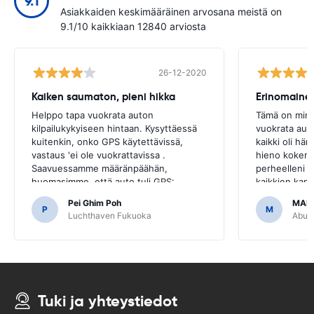
9.1
Asiakkaiden keskimääräinen arvosana meistä on
9.1/10 kaikkiaan 12840 arviosta
26-12-2020
Kaiken saumaton, pieni hikka
Erinomaine
Helppo tapa vuokrata auton
Tämä on minu
kilpailukykyiseen hintaan. Kysyttäessä
vuokrata aut
kuitenkin, onko GPS käytettävissä,
kaikki oli hä
vastaus 'ei ole vuokrattavissa .
hieno kokemu
Saavuessamme määränpäähän,
perheelleni j
huomasimme, että auto tuli GPS:
kaikkien kanss
llä.Olisi ollut kauheaa, jos olisimme
kohtuuhintais
Pei Ghim Poh
MAI
päättäneet ostaa GPS, koska se oli
P
M
Luchthaven Fukuoka
Abu D
välttämätöntä liikkua japanilaisilla teillä.
Tuki ja yhteystiedot