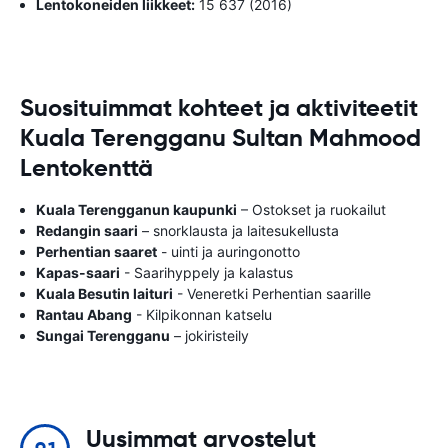
Lentokoneiden liikkeet:
15 637 (2016)
Suosituimmat kohteet ja aktiviteetit
Kuala Terengganu Sultan Mahmood
Lentokenttä
Kuala Terengganun kaupunki
– Ostokset ja ruokailut
Redangin saari
– snorklausta ja laitesukellusta
Perhentian saaret
- uinti ja auringonotto
Kapas-saari
- Saarihyppely ja kalastus
Kuala Besutin laituri
- Veneretki Perhentian saarille
Rantau Abang
- Kilpikonnan katselu
Sungai Terengganu
– jokiristeily
Uusimmat arvostelut