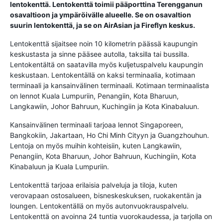
lentokenttä. Lentokenttä toimii pääporttina Terengganun
osavaltioon ja ympäröivälle alueelle. Se on osavaltion
suurin lentokenttä, ja se on AirAsian ja Fireflyn keskus.
Lentokenttä sijaitsee noin 10 kilometrin päässä kaupungin
keskustasta ja sinne pääsee autolla, taksilla tai bussilla.
Lentokentältä on saatavilla myös kuljetuspalvelu kaupungin
keskustaan. Lentokentällä on kaksi terminaalia, kotimaan
terminaali ja kansainvälinen terminaali. Kotimaan terminaalista
on lennot Kuala Lumpuriin, Penangiin, Kota Bharuun,
Langkawiin, Johor Bahruun, Kuchingiin ja Kota Kinabaluun.
Kansainvälinen terminaali tarjoaa lennot Singaporeen,
Bangkokiin, Jakartaan, Ho Chi Minh Cityyn ja Guangzhouhun.
Lentoja on myös muihin kohteisiin, kuten Langkawiin,
Penangiin, Kota Bharuun, Johor Bahruun, Kuchingiin, Kota
Kinabaluun ja Kuala Lumpuriin.
Lentokenttä tarjoaa erilaisia ​​palveluja ja tiloja, kuten
verovapaan ostosalueen, bisneskeskuksen, ruokakentän ja
loungen. Lentokentällä on myös autonvuokrauspalvelu.
Lentokenttä on avoinna 24 tuntia vuorokaudessa, ja tarjolla on