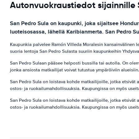
Autonvuokraustiedot sijainnille
San Pedro Sula on kaupunki, joka sijaitsee Hondur
luoteisosassa, lähellä Karibianmerta. San Pedro Sula
Kaupunkia palvelee Ramón Villeda Moralesin kansainvälinen len
suoria lentoja San Pedro Sulasta suuriin kaupunkeihin Yhdysval
San Pedro Sulaan pääsee helposti bussilla tai autolla. On olema
jonka ansiosta matkailijat voivat tutustua ympäröiviin alueisiin
San Pedro Sula on loistava kohde matkailijoille, jotka etsivät a
ostos- ja ruokailumahdollisuuksia. Kaupungissa on myös useita
San Pedro Sula on loistava kohde matkailijoille, jotka etsivät a
ostos- ja ruokailumahdollisuuksia. Kaupungissa on myös useita