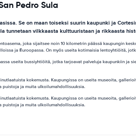
 San Pedro Sula
asissa. Se on maan toiseksi suurin kaupunki ja Corte
 tunnetaan vilkkaasta kulttuuristaan ​​ja rikkaasta hist
toasema, joka sijaitsee noin 10 kilometrin päässä kaupungin keskus
loissa ja Euroopassa. On myös useita kotimaisia ​​lentoyhtiöitä, jo
ssa useita bussiyhtiöitä, jotka tarjoavat palveluja kaupunkiin ja si
.
inutlaatuista kokemusta. Kaupungissa on useita museoita, gallerioita 
 puistoja ja muita ulkoilumahdollisuuksia.
inutlaatuista kokemusta. Kaupungissa on useita museoita, gallerioita 
 puistoja ja muita ulkoilumahdollisuuksia.