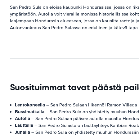
San Pedro Sula on eloisa kaupunki Hondurasissa, jossa on rikas
ympäristöön. Autolla voit vierailla monissa historiallisissa ko
laajempaan Hondurasin alueeseen, jossa on kauniita rantoja j
Autonvuokraus San Pedro Sulassa on edullinen ja kätevä tapa o
Suosituimmat tavat päästä pai
Lentokoneella
– San Pedro Sulaan liikennöi Ramon Villeda 
Bussimatkalla
– San Pedro Sula on yhdistetty muuhun Hondur
Autolla
– San Pedro Sulaan pääsee autolla muualta Hondura
Lauttalla
– San Pedro Sulasta on lauttayhteys Karibian Roatan
Junalla
– San Pedro Sula on yhdistetty muuhun Hondurasiin 