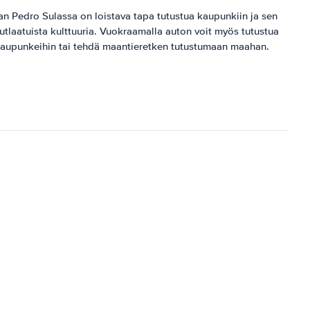
San Pedro Sulassa on loistava tapa tutustua kaupunkiin ja sen
nutlaatuista kulttuuria. Vuokraamalla auton voit myös tutustua
ikaupunkeihin tai tehdä maantieretken tutustumaan maahan.