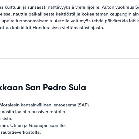
 kulttuuri ja runsaasti nähtävyyksiä vierailijoille. Auton vuokraus 
hteissa, nauttia paikallisesta keittiöstä ja kokea tämän kaupungin ai
a upeita luonnonmaisemia. Autolla voit myös tehdä päiväretkiä läh
ttaa kaikki irti Hondurasissa viettämästäsi ajasta.
kkaan San Pedro Sula
Moralesin kansainvälinen lentoasema (SAP).
asiin laajalla bussiverkostolla.
sista.
in, Utilan ja Guanajan saarille.
rautatieverkostolla.