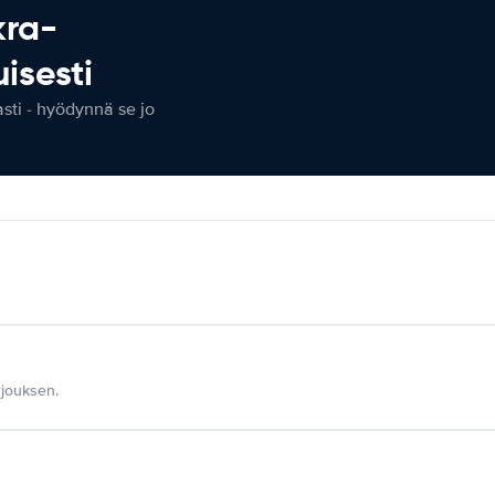
kra-
isesti
ti - hyödynnä se jo
jouksen.