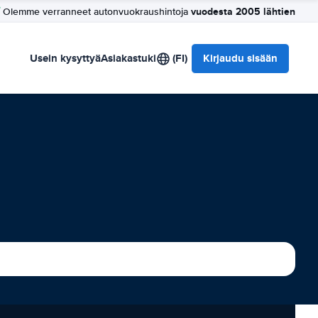
vuodesta 2005 lähtien
Olemme verranneet autonvuokraushintoja
Usein kysyttyä
Asiakastuki
(FI)
Kirjaudu sisään