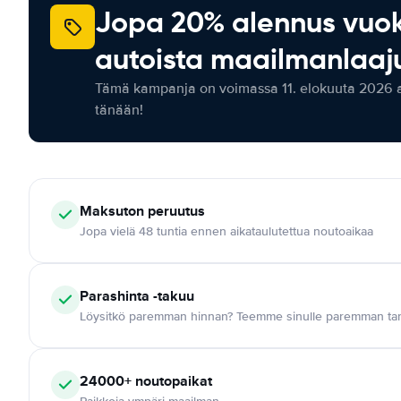
Jopa 20% alennus vuo
autoista maailmanlaaju
Tämä kampanja on voimassa 11. elokuuta 2026 as
tänään!
Maksuton
peruutus
Jopa vielä 48 tuntia ennen aikataulutettua noutoaikaa
Parashinta -takuu
Löysitkö paremman hinnan? Teemme sinulle paremman tar
24000+
noutopaikat