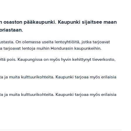
sin osaston pääkaupunki. Kaupunki sijaitsee maan
oriastaan.
tasta. On olemassa useita lentoyhtiöitä, jotka tarjoavat
tka tarjoavat lentoja muihin Hondurasin kaupunkeihin.
eltä pois. Kaupungissa on myös hyvin kehittynyt tieverkosto,
ja muita kulttuurikohteita. Kaupunki tarjoaa myös erilaisia ​​
ja muita kulttuurikohteita. Kaupunki tarjoaa myös erilaisia ​​