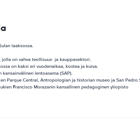
la
Sulan laaksossa.
jolla on vahva teollisuus- ja kauppasektori.
ossa on kaksi eri vuodenaikaa, kostea ja kuiva.
n kansainvälinen lentoasema (SAP).
en Parque Central, Antropologian ja historian museo ja San Pedro S
lukien Francisco Morazanin kansallinen pedagoginen yliopisto