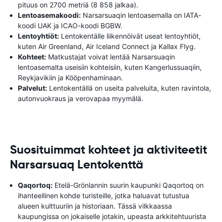
pituus on 2700 metriä (8 858 jalkaa).
Lentoasemakoodi:
Narsarsuaqin lentoasemalla on IATA-
koodi UAK ja ICAO-koodi BGBW.
Lentoyhtiöt:
Lentokentälle liikennöivät useat lentoyhtiöt,
kuten Air Greenland, Air Iceland Connect ja Kallax Flyg.
Kohteet:
Matkustajat voivat lentää Narsarsuaqin
lentoasemalta useisiin kohteisiin, kuten Kangerlussuaqiin,
Reykjavikiin ja Kööpenhaminaan.
Palvelut:
Lentokentällä on useita palveluita, kuten ravintola,
autonvuokraus ja verovapaa myymälä.
Suosituimmat kohteet ja aktiviteetit
Narsarsuaq Lentokenttä
Qaqortoq:
Etelä-Grönlannin suurin kaupunki Qaqortoq on
ihanteellinen kohde turisteille, jotka haluavat tutustua
alueen kulttuuriin ja historiaan. Tässä vilkkaassa
kaupungissa on jokaiselle jotakin, upeasta arkkitehtuurista