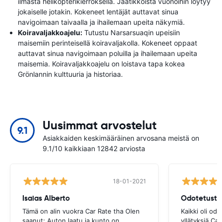
ilmasta helikopterikierroksella. Jäätikköistä vuonoihin löytyy
jokaiselle jotakin. Kokeneet lentäjät auttavat sinua
navigoimaan taivaalla ja ihailemaan upeita näkymiä.
Koiravaljakkoajelu:
Tutustu Narsarsuaqin upeisiin
maisemiin perinteisellä koiravaljakolla. Kokeneet oppaat
auttavat sinua navigoimaan poluilla ja ihailemaan upeita
maisemia. Koiravaljakkoajelu on loistava tapa kokea
Grönlannin kulttuuria ja historiaa.
Uusimmat arvostelut
9.1
Asiakkaiden keskimääräinen arvosana meistä on
9.1/10 kaikkiaan 12842 arviosta
18-01-2021
Isaias Alberto
Odotetusti
Tämä on alin vuokra Car Rate tha Olen
Kaikki oli odo
saanut; Auton laatu ja kunto on
yllätyksiä.Ca