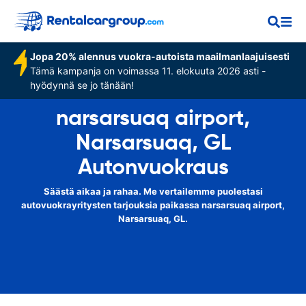
Jopa 20% alennus vuokra-autoista maailmanlaajuisesti
Tämä kampanja on voimassa 11. elokuuta 2026 asti -
hyödynnä se jo tänään!
narsarsuaq airport,
Narsarsuaq, GL
Autonvuokraus
Säästä aikaa ja rahaa. Me vertailemme puolestasi
autovuokrayritysten tarjouksia paikassa narsarsuaq airport,
Narsarsuaq, GL.