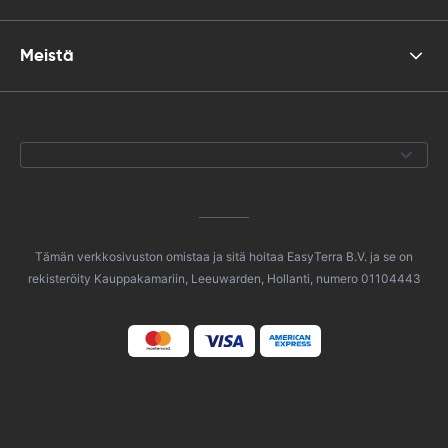
Meistä
Tämän verkkosivuston omistaa ja sitä hoitaa EasyTerra B.V. ja se on
rekisteröity Kauppakamariin, Leeuwarden, Hollanti, numero 01104443