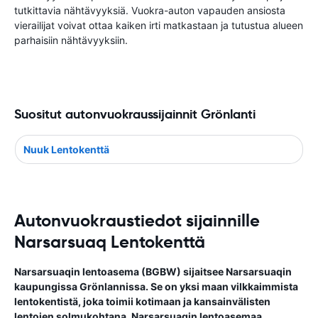
tutkittavia nähtävyyksiä. Vuokra-auton vapauden ansiosta
vierailijat voivat ottaa kaiken irti matkastaan ​​ja tutustua alueen
parhaisiin nähtävyyksiin.
Suositut autonvuokraussijainnit Grönlanti
Nuuk Lentokenttä
Autonvuokraustiedot sijainnille
Narsarsuaq Lentokenttä
Narsarsuaqin lentoasema (BGBW) sijaitsee Narsarsuaqin
kaupungissa Grönlannissa. Se on yksi maan vilkkaimmista
lentokentistä, joka toimii kotimaan ja kansainvälisten
lentojen solmukohtana. Narsarsuaqin lentoasemaa