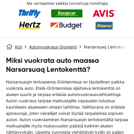
Me vertaamme kaikkia tunnettuja toimittajia
Koti
Autonvuokraus Gronlanti
Narsarsuaq Lentokenttä
Miksi vuokrata auto maassa
Narsarsuaq Lentokenttä?
Narsarsuaqin lentoasema Grönlannissa on täydellinen paikka
vuokrata auto. Etelä-Grönlannissa sijaitseva lentokenttä on
alueen suurin ja tarjoaa erilaisia ​​autonvuokrausvaihtoehtoja.
Auton vuokraus tarjoaa matkustajille vapauden tutustua
kauniiseen alueeseen omaan tahtiinsa. Valittavana on erilaisia ​​
ajoneuvoja, joten vierailijat voivat löytää tarpeisiinsa sopivan
auton. Auton vuokraaminen Narsarsuaqin lentokentältä tarjoaa
matkustajille myös mukavuuden päästä kaikkiin alueen
nähtävyyksiin. Upeista vuonoista viehättäviin kyliin on paljon