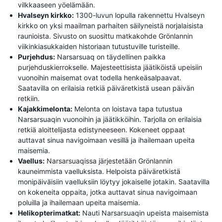
vilkkaaseen yöelämään.
Hvalseyn kirkko:
1300-luvun lopulla rakennettu Hvalseyn
kirkko on yksi maailman parhaiten säilyneistä norjalaisista
raunioista. Sivusto on suosittu matkakohde Grönlannin
viikinkiasukkaiden historiaan tutustuville turisteille.
Purjehdus:
Narsarsuaq on täydellinen paikka
purjehduskierrokselle. Majesteettisista jäätiköistä upeisiin
vuonoihin maisemat ovat todella henkeäsalpaavat.
Saatavilla on erilaisia ​​retkiä päiväretkistä usean päivän
retkiin.
Kajakkimelonta:
Melonta on loistava tapa tutustua
Narsarsuaqin vuonoihin ja jäätikköihin. Tarjolla on erilaisia ​​
retkiä aloittelijasta edistyneeseen. Kokeneet oppaat
auttavat sinua navigoimaan vesillä ja ihailemaan upeita
maisemia.
Vaellus:
Narsarsuaqissa järjestetään Grönlannin
kauneimmista vaelluksista. Helpoista päiväretkistä
monipäiväisiin vaelluksiin löytyy jokaiselle jotakin. Saatavilla
on kokeneita oppaita, jotka auttavat sinua navigoimaan
poluilla ja ihailemaan upeita maisemia.
Helikopterimatkat:
Nauti Narsarsuaqin upeista maisemista