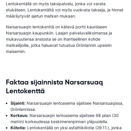
Lentokentällä on myös taksipalvelu, jonka voi varata
etukäteen. Lentokentältä voi myös vuokrata takseja, ja hinnat
määräytyvät ajetun matkan mukaan.
Narsarsuaqin lentokenttä on kätevä portti kauniiseen
Narsarsuaqin kaupunkiin. Laajan palveluvalikoimansa ja
mukavuutensa ansiosta se on ihanteellinen kohde
matkailijoille, jotka haluavat tutustua Grönlannin upeisiin
maisemiin.
Faktaa sijainnista Narsarsuaq
Lentokenttä
Sijainti:
Narsarsuaqin lentoasema sijaitsee Narsarsuaqissa,
Grönlannissa.
Korkeus:
Narsarsuaqin lentoasema sijaitsee 98 jalan (30
metrin) korkeudessa keskimerenpinnan yläpuolella.
Kiitotie:
Lentokentällä on yksi asfalttikiitotie (29.11.), jonka