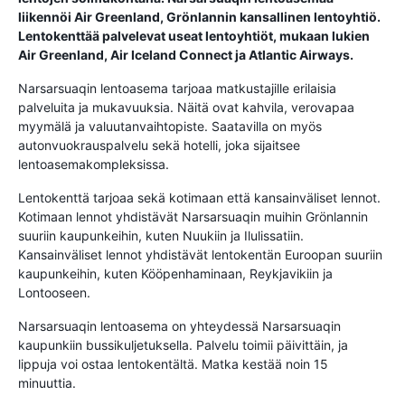
liikennöi Air Greenland, Grönlannin kansallinen lentoyhtiö.
Lentokenttää palvelevat useat lentoyhtiöt, mukaan lukien
Air Greenland, Air Iceland Connect ja Atlantic Airways.
Narsarsuaqin lentoasema tarjoaa matkustajille erilaisia ​​
palveluita ja mukavuuksia. Näitä ovat kahvila, verovapaa
myymälä ja valuutanvaihtopiste. Saatavilla on myös
autonvuokrauspalvelu sekä hotelli, joka sijaitsee
lentoasemakompleksissa.
Lentokenttä tarjoaa sekä kotimaan että kansainväliset lennot.
Kotimaan lennot yhdistävät Narsarsuaqin muihin Grönlannin
suuriin kaupunkeihin, kuten Nuukiin ja Ilulissatiin.
Kansainväliset lennot yhdistävät lentokentän Euroopan suuriin
kaupunkeihin, kuten Kööpenhaminaan, Reykjavikiin ja
Lontooseen.
Narsarsuaqin lentoasema on yhteydessä Narsarsuaqin
kaupunkiin bussikuljetuksella. Palvelu toimii päivittäin, ja
lippuja voi ostaa lentokentältä. Matka kestää noin 15
minuuttia.