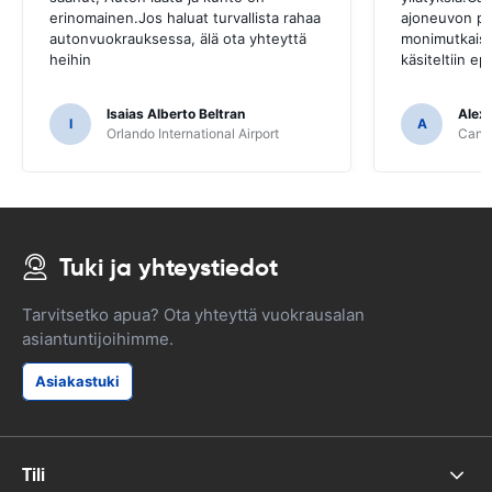
erinomainen.Jos haluat turvallista rahaa
ajoneuvon pa
autonvuokrauksessa, älä ota yhteyttä
monimutkaista
heihin
käsiteltiin ep
Isaias Alberto Beltran
Alex
I
A
Orlando International Airport
Cancu
Tuki ja yhteystiedot
Tarvitsetko apua? Ota yhteyttä vuokrausalan
asiantuntijoihimme.
Asiakastuki
Tili