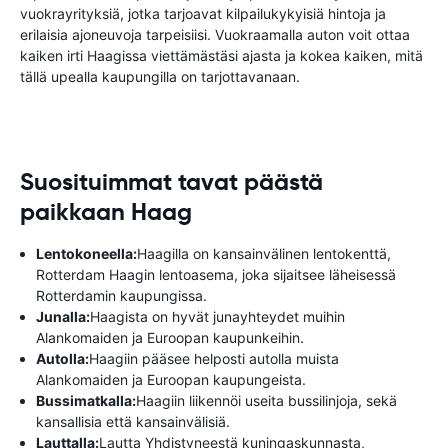
vuokrayrityksiä, jotka tarjoavat kilpailukykyisiä hintoja ja
erilaisia ​​ajoneuvoja tarpeisiisi. Vuokraamalla auton voit ottaa
kaiken irti Haagissa viettämästäsi ajasta ja kokea kaiken, mitä
tällä upealla kaupungilla on tarjottavanaan.
Suosituimmat tavat päästä
paikkaan Haag
Lentokoneella:
Haagilla on kansainvälinen lentokenttä,
Rotterdam Haagin lentoasema, joka sijaitsee läheisessä
Rotterdamin kaupungissa.
Junalla:
Haagista on hyvät junayhteydet muihin
Alankomaiden ja Euroopan kaupunkeihin.
Autolla:
Haagiin pääsee helposti autolla muista
Alankomaiden ja Euroopan kaupungeista.
Bussimatkalla:
Haagiin liikennöi useita bussilinjoja, sekä
kansallisia että kansainvälisiä.
Lauttalla:
Lautta Yhdistyneestä kuningaskunnasta,