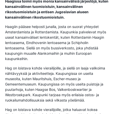
Haagissa toimii myös monia kansainvälisiä järjestöjä, kuten
kansainvälinen tuomioistuin, kansainvälinen
rikostuomioistuin ja entisen Jugoslavian alueen
kansainvälinen rikostuomioistuin.
Haagiin pääsee helposti junalla, josta on suorat yhteydet
Amsterdamista ja Rotterdamista. Kaupunkia palvelevat myös
useat kansainväliset lentokentät, kuten Rotterdamin Haagin
lentoasema, Eindhovenin lentoasema ja Schipholin
lentoasema. Siellä on myös bussiverkosto, joka yhdistää
kaupungin muualle Alankomaihin ja muihin Euroopan
kaupunkeihin.
Hag on loistava kohde vierailijoille, ja siellä on laaja valikoima
nähtävyyksiä ja aktiviteetteja. Kaupungissa on useita
museoita, kuten Mauritshuis, Escher-museo ja
Gemeentemuseum. Kaupungissa on myös useita puistoja ja
puutarhoja, kuten Haagse Bos, Valkenboskwartier ja
Westbroekpark. Kaupunki tarjoaa myös erilaisia ​​ostos- ja
ruokailumahdollisuuksia sekä vilkasta yöelämää.
Hag on loistava kohde vierailijoille, jotka haluavat kokea