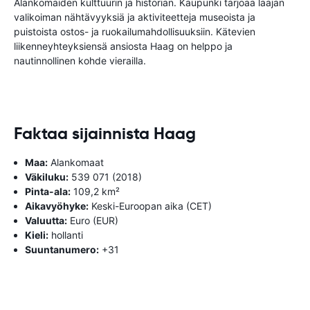
Alankomaiden kulttuurin ja historian. Kaupunki tarjoaa laajan
valikoiman nähtävyyksiä ja aktiviteetteja museoista ja
puistoista ostos- ja ruokailumahdollisuuksiin. Kätevien
liikenneyhteyksiensä ansiosta Haag on helppo ja
nautinnollinen kohde vierailla.
Faktaa sijainnista Haag
Maa:
Alankomaat
Väkiluku:
539 071 (2018)
Pinta-ala:
109,2 km²
Aikavyöhyke:
Keski-Euroopan aika (CET)
Valuutta:
Euro (EUR)
Kieli:
hollanti
Suuntanumero:
+31