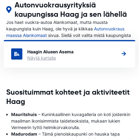
Autonvuokrausyrityksiä
kaupungissa Haag ja sen lähellä
Jos haet vuokra-autoa Alankomaat, mutta muusta
kaupungista kuin Haag, ole hyvä ja klikkaa
Autonvuokraus
maassa Alankomaat
sivua. Siellä voit valita mistä kaupungista
Alankomaat haluat vuokrata auton.
Haagin Alueen Asema
Näytä kartalla
Suosituimmat kohteet ja aktiviteetit
Haag
Mauritshuis
– Kuninkaallinen kuvagalleria on koti joidenkin
maailman ikonisimmista taideteoksista, mukaan lukien
Vermeerin tyttö helmikorvakorulla.
Madurodam
– Tämä pienoiskaupunki on hauska tapa