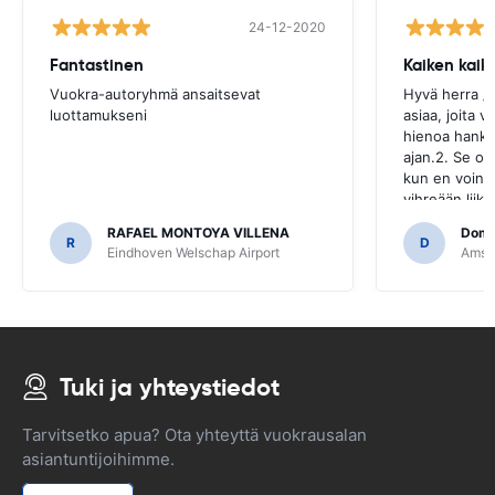
24-12-2020
Fantastinen
Kaiken kaik
Vuokra-autoryhmä ansaitsevat
Hyvä herra /
luottamukseni
asiaa, joita vo
hienoa hankk
ajan.2. Se oli
kun en voinut
vihreään liik
kertoi minull
RAFAEL MONTOYA VILLENA
Domi
auto tarkist
R
D
Eindhoven Welschap Airport
Amste
jälkeen lasku
sähköpostios
onko se onge
valolla, mutt
Joten jos aut
parkkipaikalle
Tuki ja yhteystiedot
vastuussa siit
Olen vuokran
Hertzin pres
Tarvitsetko apua? Ota yhteyttä vuokrausalan
mutta ensimmä
asiantuntijoihimme.
tällainen on
täydellinen!T