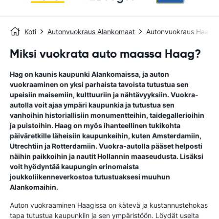
Koti
Autonvuokraus Alankomaat
Autonvuokraus Haag
Miksi vuokrata auto maassa Haag?
Hag on kaunis kaupunki Alankomaissa, ja auton
vuokraaminen on yksi parhaista tavoista tutustua sen
upeisiin maisemiin, kulttuuriin ja nähtävyyksiin. Vuokra-
autolla voit ajaa ympäri kaupunkia ja tutustua sen
vanhoihin historiallisiin monumentteihin, taidegallerioihin
ja puistoihin. Haag on myös ihanteellinen tukikohta
päiväretkille läheisiin kaupunkeihin, kuten Amsterdamiin,
Utrechtiin ja Rotterdamiin. Vuokra-autolla pääset helposti
näihin paikkoihin ja nautit Hollannin maaseudusta. Lisäksi
voit hyödyntää kaupungin erinomaista
joukkoliikenneverkostoa tutustuaksesi muuhun
Alankomaihin.
Auton vuokraaminen Haagissa on kätevä ja kustannustehokas
tapa tutustua kaupunkiin ja sen ympäristöön. Löydät useita