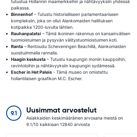
tutustua Hollannin maamerkkeihin ja nähtävyyksiin yhdessä
paikassa.
Binnenhof
– Tutustu historialliseen parlamentaariseen
kompleksiin, joka on ollut Alankomaiden hallituksen
kotipaikka 1200-luvulta lähtien.
Rauhanpalatsi
– Tämä ikoninen rakennus on kansainvälisen
tuomioistuimen ja pysyvän välitystuomioistuimen koti.
Ranta
– Rentoudu Scheveningen Beachillä, Alankomaiden
suosituimmalla rannalla.
Haagin keskusta
– Tutustu kaupungin moniin kauppoihin,
ravintoloihin ja nähtävyyksiin kaupungin sydämessä.
Escher in Het Paleis
- Tämä museo on omistettu
hollantilaisen graafikon M.C. Escher.
Uusimmat arvostelut
9.1
Asiakkaiden keskimääräinen arvosana meistä on
9.1/10 kaikkiaan 12840 arviosta