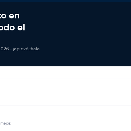
to en
odo el
2026 - ¡aprovéchala
mejor.