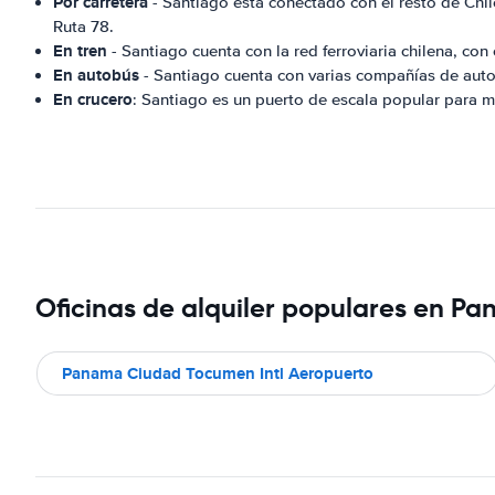
Por carretera
- Santiago está conectado con el resto de Chile
Ruta 78.
En tren
- Santiago cuenta con la red ferroviaria chilena, con
En autobús
- Santiago cuenta con varias compañías de autob
En crucero
: Santiago es un puerto de escala popular para m
Oficinas de alquiler populares en P
Panama Ciudad Tocumen Intl Aeropuerto