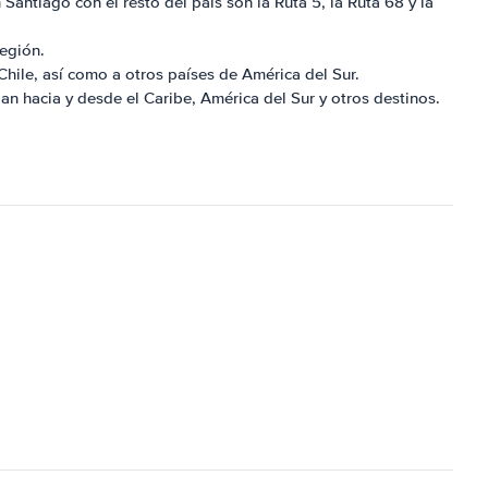
Santiago con el resto del país son la Ruta 5, la Ruta 68 y la
región.
hile, así como a otros países de América del Sur.
an hacia y desde el Caribe, América del Sur y otros destinos.