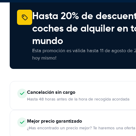
Hasta 20% de descuen
coches de alquiler en t
mundo
Esta promoción es válida hasta 11 de agosto de 
hoy mismo!
Cancelación
sin cargo
Hasta 48 horas antes de la hora de recogida acordada
Mejor precio garantizado
¿Has encontrado un precio mejor? Te haremos una oferta 