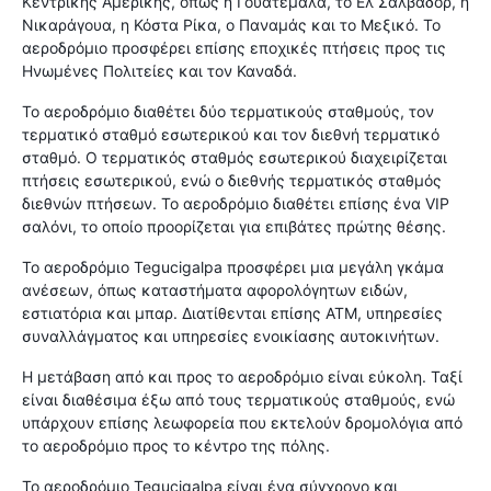
Κεντρικής Αμερικής, όπως η Γουατεμάλα, το Ελ Σαλβαδόρ, η
Νικαράγουα, η Κόστα Ρίκα, ο Παναμάς και το Μεξικό. Το
αεροδρόμιο προσφέρει επίσης εποχικές πτήσεις προς τις
Ηνωμένες Πολιτείες και τον Καναδά.
Το αεροδρόμιο διαθέτει δύο τερματικούς σταθμούς, τον
τερματικό σταθμό εσωτερικού και τον διεθνή τερματικό
σταθμό. Ο τερματικός σταθμός εσωτερικού διαχειρίζεται
πτήσεις εσωτερικού, ενώ ο διεθνής τερματικός σταθμός
διεθνών πτήσεων. Το αεροδρόμιο διαθέτει επίσης ένα VIP
σαλόνι, το οποίο προορίζεται για επιβάτες πρώτης θέσης.
Το αεροδρόμιο Tegucigalpa προσφέρει μια μεγάλη γκάμα
ανέσεων, όπως καταστήματα αφορολόγητων ειδών,
εστιατόρια και μπαρ. Διατίθενται επίσης ΑΤΜ, υπηρεσίες
συναλλάγματος και υπηρεσίες ενοικίασης αυτοκινήτων.
Η μετάβαση από και προς το αεροδρόμιο είναι εύκολη. Ταξί
είναι διαθέσιμα έξω από τους τερματικούς σταθμούς, ενώ
υπάρχουν επίσης λεωφορεία που εκτελούν δρομολόγια από
το αεροδρόμιο προς το κέντρο της πόλης.
Το αεροδρόμιο Tegucigalpa είναι ένα σύγχρονο και