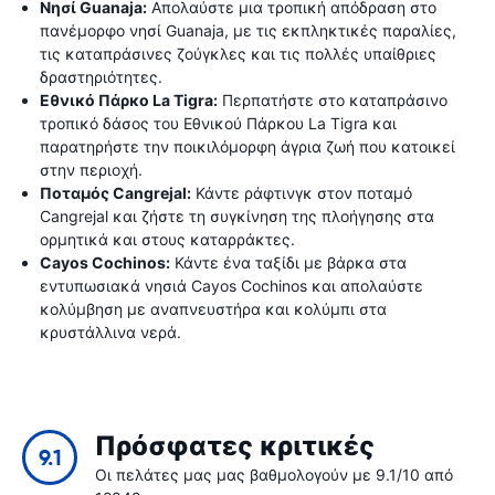
Νησί Guanaja:
Απολαύστε μια τροπική απόδραση στο
πανέμορφο νησί Guanaja, με τις εκπληκτικές παραλίες,
τις καταπράσινες ζούγκλες και τις πολλές υπαίθριες
δραστηριότητες.
Εθνικό Πάρκο La Tigra:
Περπατήστε στο καταπράσινο
τροπικό δάσος του Εθνικού Πάρκου La Tigra και
παρατηρήστε την ποικιλόμορφη άγρια ​​ζωή που κατοικεί
στην περιοχή.
Ποταμός Cangrejal:
Κάντε ράφτινγκ στον ποταμό
Cangrejal και ζήστε τη συγκίνηση της πλοήγησης στα
ορμητικά και στους καταρράκτες.
Cayos Cochinos:
Κάντε ένα ταξίδι με βάρκα στα
εντυπωσιακά νησιά Cayos Cochinos και απολαύστε
κολύμβηση με αναπνευστήρα και κολύμπι στα
κρυστάλλινα νερά.
Πρόσφατες κριτικές
9.1
Οι πελάτες μας μας βαθμολογούν με 9.1/10 από