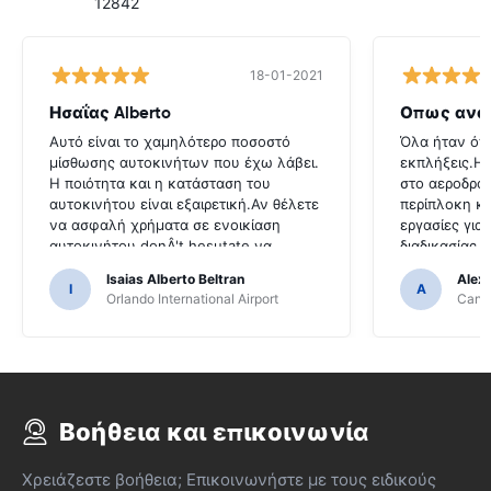
12842
18-01-2021
Ησαΐας Alberto
Οπως ανα
Αυτό είναι το χαμηλότερο ποσοστό
Όλα ήταν όπ
μίσθωσης αυτοκινήτων που έχω λάβει.
εκπλήξεις.Η
Η ποιότητα και η κατάσταση του
στο αεροδρόμ
αυτοκινήτου είναι εξαιρετική.Αν θέλετε
περίπλοκη κα
να ασφαλή χρήματα σε ενοικίαση
εργασίες για
αυτοκινήτου donÂ't hesutate να
διαδικασίας 
επικοινωνήσετε μαζί τους
αντιεπαγγελμ
Isaias Alberto Beltran
Alex
I
A
Orlando International Airport
Cancu
Βοήθεια και επικοινωνία
Χρειάζεστε βοήθεια; Επικοινωνήστε με τους ειδικούς