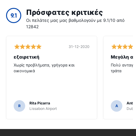
Πρόσφατες κριτικές
9.1
Οι πελάτες μας μας βαθμολογούν με 9.1/10 από
12842
31-12-2020
εξαιρετική
Μεγάλη αξ
Χωρίς προβλήματα, γρήγορα και
Πολύ ανταγων
οικονομικά
τράτα
Rita Picarra
Anth
R
A
Lissabon Airport
Dubli