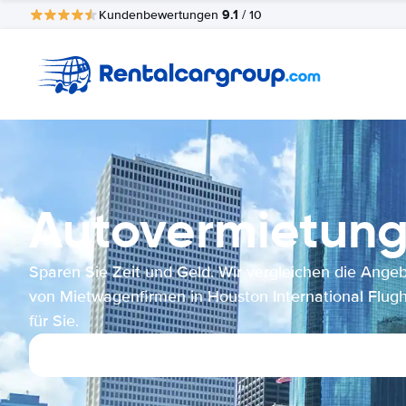
9.1
Kundenbewertungen
/ 10
Autovermietung 
Sparen Sie Zeit und Geld. Wir vergleichen die Ange
von Mietwagenfirmen in Houston International Flug
für Sie.