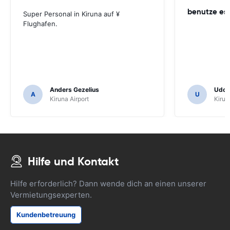
benutze es 
Super Personal in Kiruna auf ¥
Flughafen.
Anders Gezelius
Udo K
A
U
Kiruna Airport
Kirun
Hilfe und Kontakt
Hilfe erforderlich? Dann wende dich an einen unserer
Vermietungsexperten.
Kundenbetreuung