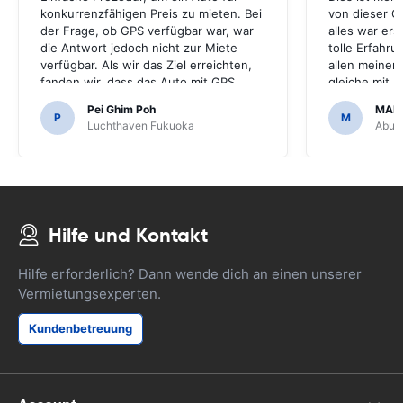
konkurrenzfähigen Preis zu mieten. Bei
von dieser G
der Frage, ob GPS verfügbar war, war
alles war ers
die Antwort jedoch nicht zur Miete
tolle Erfahr
verfügbar. Als wir das Ziel erreichten,
allen meiner
fanden wir, dass das Auto mit GPS
gleiche mit 
kam.Es wäre schrecklich gewesen,
machen.Viele
Pei Ghim Poh
MAI
wenn wir beschlossen hätten, ein GPS
erschwinglich
P
M
Luchthaven Fukuoka
Abu D
zu kaufen, da es notwendig war,
japanische Straßen zu navigieren.
Hilfe und Kontakt
Hilfe erforderlich? Dann wende dich an einen unserer
Vermietungsexperten.
Kundenbetreuung