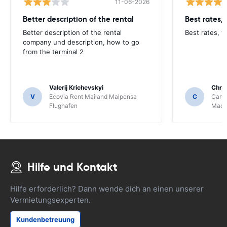
11-06-2026
Better description of the rental
Best rates,
Better description of the rental
Best rates, v
company und description, how to go
from the terminal 2
Valerij Krichevskyi
Chris
V
Ecovia Rent Mailand Malpensa
C
Carwi
Flughafen
Mace
Hilfe und Kontakt
Hilfe erforderlich? Dann wende dich an einen unserer
Vermietungsexperten.
Kundenbetreuung