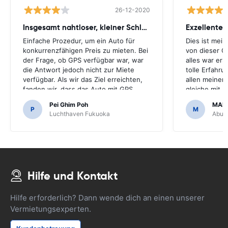
26-12-2020
Insgesamt nahtloser, kleiner Schluckauf
Exzellenter
Einfache Prozedur, um ein Auto für
Dies ist mei
konkurrenzfähigen Preis zu mieten. Bei
von dieser G
der Frage, ob GPS verfügbar war, war
alles war ers
die Antwort jedoch nicht zur Miete
tolle Erfahr
verfügbar. Als wir das Ziel erreichten,
allen meiner
fanden wir, dass das Auto mit GPS
gleiche mit 
kam.Es wäre schrecklich gewesen,
machen.Viele
Pei Ghim Poh
MAI
wenn wir beschlossen hätten, ein GPS
erschwinglich
P
M
Luchthaven Fukuoka
Abu D
zu kaufen, da es notwendig war,
japanische Straßen zu navigieren.
Hilfe und Kontakt
Hilfe erforderlich? Dann wende dich an einen unserer
Vermietungsexperten.