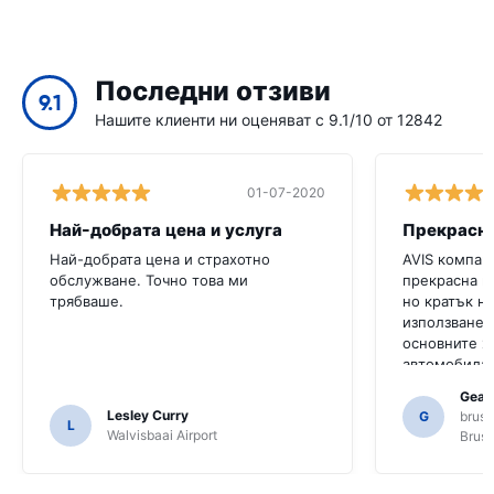
Последни отзиви
9.1
Нашите клиенти ни оценяват с 9.1/10 от 12842
01-07-2020
Най-добрата цена и услуга
Най-добрата цена и страхотно
AVIS компан
обслужване. Точно това ми
прекрасна к
трябваше.
но кратък н
използване, 
основните х
автомобила 
било много 
Gearo
Трябваше да
Lesley Curry
G
bruss
L
местни жите
Walvisbaai Airport
Bruss
само за тов
разбрали фу