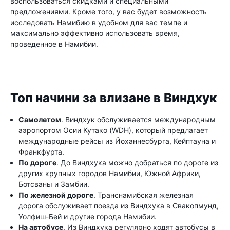
воспользоваться скидками и специальными
предложениями. Кроме того, у вас будет возможность
исследовать Намибию в удобном для вас темпе и
максимально эффективно использовать время,
проведенное в Намибии.
Топ начини за влизане в Виндхук
Самолетом
. Виндхук обслуживается международным
аэропортом Осии Кутако (WDH), который предлагает
международные рейсы из Йоханнесбурга, Кейптауна и
Франкфурта.
По дороге
. До Виндхука можно добраться по дороге из
других крупных городов Намибии, Южной Африки,
Ботсваны и Замбии.
По железной дороге
. Транснамибская железная
дорога обслуживает поезда из Виндхука в Свакопмунд,
Уолфиш-Бей и другие города Намибии.
На автобусе
. Из Виндхука регулярно ходят автобусы в