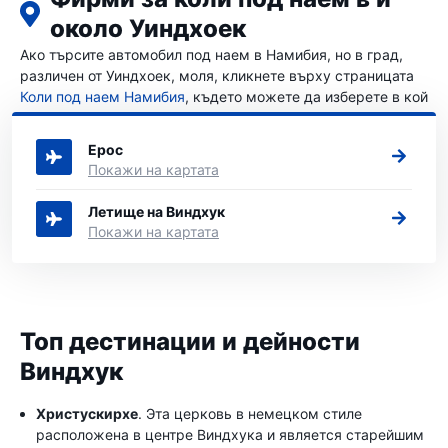
около Уиндхоек
Ако търсите автомобил под наем в Намибия, но в град,
различен от Уиндхоек, моля, кликнете върху страницата
Коли под наем Намибия
, където можете да изберете в кой
град в Намибия искате да наемете автомобил.
Ерос
Покажи на картата
Летище на Виндхук
Покажи на картата
Топ дестинации и дейности
Виндхук
Христускирхе
. Эта церковь в немецком стиле
расположена в центре Виндхука и является старейшим