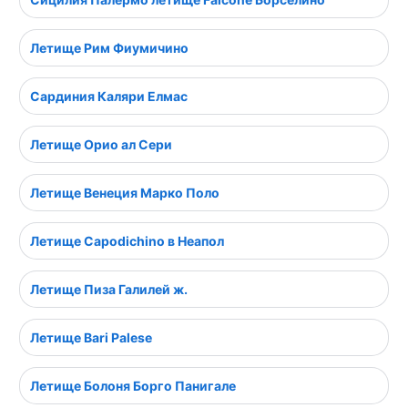
Летище Рим Фиумичино
Сардиния Каляри Елмас
Летище Орио ал Сери
Летище Венеция Марко Поло
Летище Capodichino в Неапол
Летище Пиза Галилей ж.
Летище Bari Palese
Летище Болоня Борго Панигале