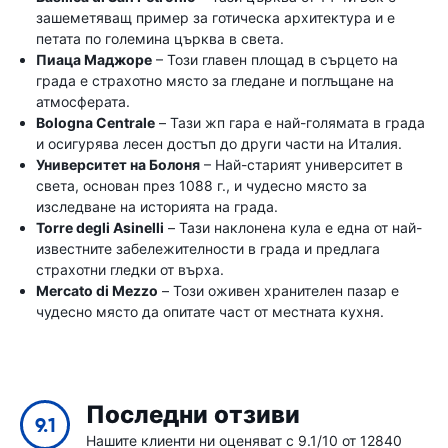
зашеметяващ пример за готическа архитектура и е
петата по големина църква в света.
Пиаца Маджоре
– Този главен площад в сърцето на
града е страхотно място за гледане и поглъщане на
атмосферата.
Bologna Centrale
– Тази жп гара е най-голямата в града
и осигурява лесен достъп до други части на Италия.
Университет на Болоня
– Най-старият университет в
света, основан през 1088 г., и чудесно място за
изследване на историята на града.
Torre degli Asinelli
– Тази наклонена кула е една от най-
известните забележителности в града и предлага
страхотни гледки от върха.
Mercato di Mezzo
– Този оживен хранителен пазар е
чудесно място да опитате част от местната кухня.
Последни отзиви
9.1
Нашите клиенти ни оценяват с 9.1/10 от 12840