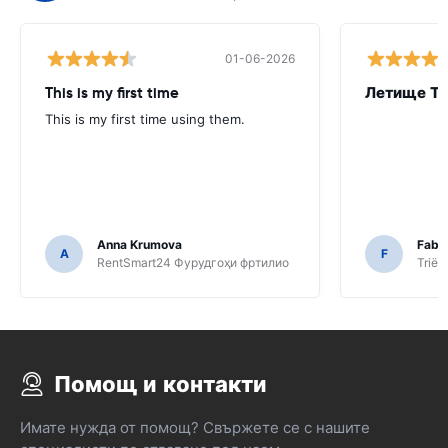
01-06-2026
This is my first time
Летище Тр
This is my first time using them.
Anna Krumova
Fabio
A
F
RentSmart24 Фурудгоҳи фртилио
Triëst
Помощ и контакти
Имате нужда от помощ? Свържете се с нашите