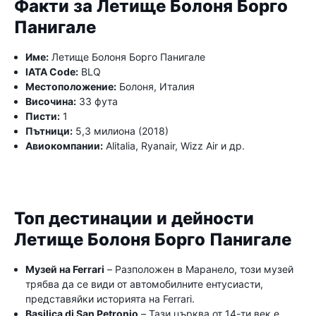
Факти за Летище Болоня Борго
Панигале
Име:
Летище Болоня Борго Панигале
IATA Code:
BLQ
Местоположение:
Болоня, Италия
Височина:
33 фута
Писти:
1
Пътници:
5,3 милиона (2018)
Авиокомпании:
Alitalia, Ryanair, Wizz Air и др.
Топ дестинации и дейности
Летище Болоня Борго Панигале
Музей на Ferrari
– Разположен в Маранело, този музей
трябва да се види от автомобилните ентусиасти,
представяйки историята на Ferrari.
Basilica di San Petronio
– Тази църква от 14-ти век е