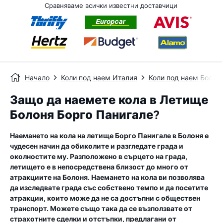
Сравняваме всички известни доставчици
Начало
Коли под наем Италия
Коли под наем Болон
Защо да наемете кола в Летище
Болоня Борго Панигале?
Наемането на кола на летище Борго Панигале в Болоня е
чудесен начин да обиколите и разгледате града и
околностите му. Разположено в сърцето на града,
летището е в непосредствена близост до много от
атракциите на Болоня. Наемането на кола ви позволява
да изследвате града със собствено темпо и да посетите
атракции, които може да не са достъпни с обществен
транспорт. Можете също така да се възползвате от
страхотните сделки и отстъпки, предлагани от