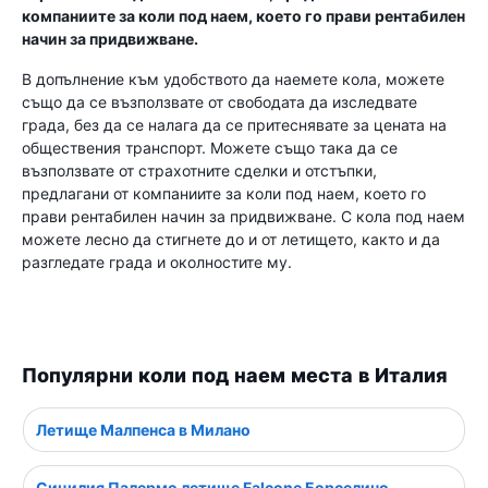
компаниите за коли под наем, което го прави рентабилен
начин за придвижване.
В допълнение към удобството да наемете кола, можете
също да се възползвате от свободата да изследвате
града, без да се налага да се притеснявате за цената на
обществения транспорт. Можете също така да се
възползвате от страхотните сделки и отстъпки,
предлагани от компаниите за коли под наем, което го
прави рентабилен начин за придвижване. С кола под наем
можете лесно да стигнете до и от летището, както и да
разгледате града и околностите му.
Популярни коли под наем места в Италия
Летище Малпенса в Милано
Сицилия Палермо летище Falcone Борселино