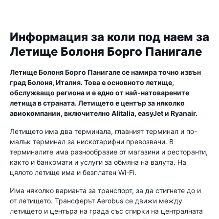
Информация за коли под наем за
Летище Болоня Борго Панигале
Летище Болоня Борго Панигале се намира точно извън
град Болоня, Италия. Това е основното летище,
обслужващо региона и е едно от най-натоварените
летища в страната. Летището е център за няколко
авиокомпании, включително Alitalia, easyJet и Ryanair.
Летището има два терминала, главният терминал и по-
малък терминал за нискотарифни превозвачи. В
терминалите има разнообразие от магазини и ресторанти,
както и банкомати и услуги за обмяна на валута. На
цялото летище има и безплатен Wi-Fi.
Има няколко варианта за транспорт, за да стигнете до и
от летището. Трансферът Aerobus се движи между
летището и центъра на града със спирки на централната