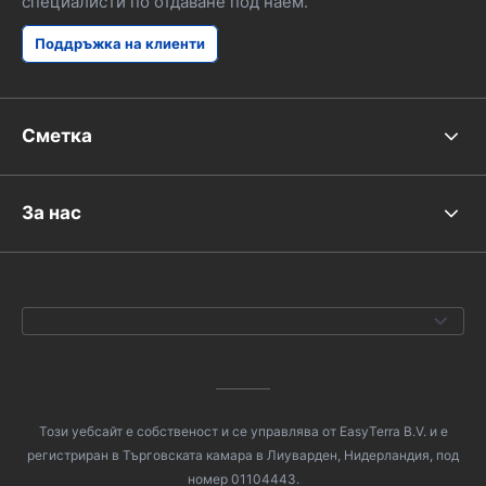
специалисти по отдаване под наем.
Поддръжка на клиенти
Сметка
За нас
Този уебсайт е собственост и се управлява от EasyTerra B.V. и е
регистриран в Търговската камара в Лиуварден, Нидерландия, под
номер 01104443.