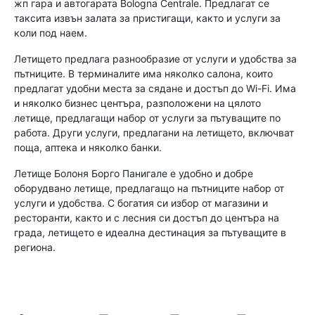
жп гара и автогарата Bologna Centrale. Предлагат се
таксита извън залата за пристигащи, както и услуги за
коли под наем.
Летището предлага разнообразие от услуги и удобства за
пътниците. В терминалите има няколко салона, които
предлагат удобни места за сядане и достъп до Wi-Fi. Има
и няколко бизнес центъра, разположени на цялото
летище, предлагащи набор от услуги за пътуващите по
работа. Други услуги, предлагани на летището, включват
поща, аптека и няколко банки.
Летище Болоня Борго Панигале е удобно и добре
оборудвано летище, предлагащо на пътниците набор от
услуги и удобства. С богатия си избор от магазини и
ресторанти, както и с лесния си достъп до центъра на
града, летището е идеална дестинация за пътуващите в
региона.