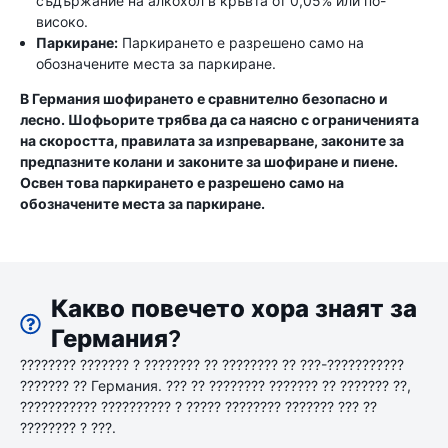
съдържание на алкохол в кръвта от 0,05% или по-
високо.
Паркиране:
Паркирането е разрешено само на
обозначените места за паркиране.
В Германия шофирането е сравнително безопасно и
лесно. Шофьорите трябва да са наясно с ограниченията
на скоростта, правилата за изпреварване, законите за
предпазните колани и законите за шофиране и пиене.
Освен това паркирането е разрешено само на
обозначените места за паркиране.
Какво повечето хора знаят за
Германия?
???????? ??????? ? ???????? ?? ???????? ?? ???-???????????
??????? ?? Германия. ??? ?? ???????? ??????? ?? ??????? ??,
??????????? ?????????? ? ????? ???????? ??????? ??? ??
???????? ? ???.