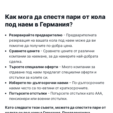
Как мога да спестя пари от кола
под наем в Германия?
Резервирайте предварително
- Предварителната
резервация на вашата кола под наем може да ви
помогне да получите по-добра цена.
Сравнете цените
- Сравнете цените от различни
компании за наемане, за да намерите най-добрата
сделка.
Търсете специални оферти
- Много компании за
отдаване под наем предлагат специални оферти и
отстъпки за колите си.
Изберете по-дългосрочни наеми
– По-дългосрочните
наеми често са по-евтини от краткосрочните.
Потърсете отстъпки
- Потърсете отстъпки като AAA,
пенсионери или военни отстъпки.
Като следвате тези съвети, можете да спестите пари от
колите си под наем в Германия. Предварителна