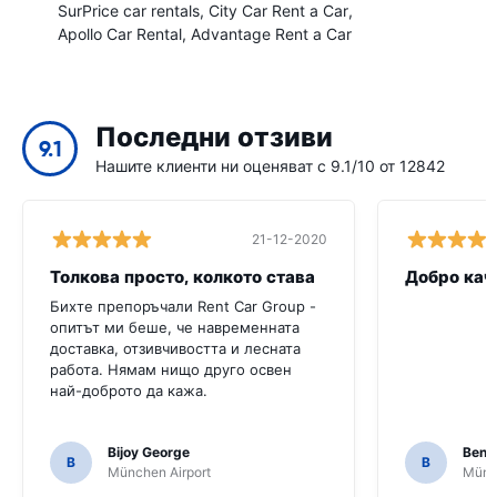
SurPrice car rentals
City Car Rent a Car
Apollo Car Rental
Advantage Rent a Car
Последни отзиви
9.1
Нашите клиенти ни оценяват с 9.1/10 от 12842
21-12-2020
Толкова просто, колкото става
Добро кач
Бихте препоръчали Rent Car Group -
опитът ми беше, че навременната
доставка, отзивчивостта и лесната
работа. Нямам нищо друго освен
най-доброто да кажа.
Bijoy George
Beno
B
B
München Airport
Münch