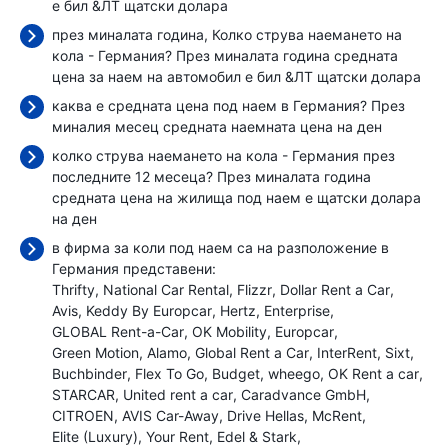
е бил
&ЛТ щатски долара
през миналата година, Колко струва наемането на
кола - Германия? През миналата година средната
цена за наем на автомобил е бил
&ЛТ щатски долара
каква е средната цена под наем в Германия? През
миналия месец средната наемната цена
на ден
колко струва наемането на кола - Германия през
последните 12 месеца? През миналата година
средната цена на жилища под наем е
щатски долара
на ден
в фирма за коли под наем са на разположение в
Германия представени:
Thrifty
National Car Rental
Flizzr
Dollar Rent a Car
Avis
Keddy By Europcar
Hertz
Enterprise
GLOBAL Rent-a-Car
OK Mobility
Europcar
Green Motion
Alamo
Global Rent a Car
InterRent
Sixt
Buchbinder
Flex To Go
Budget
wheego
OK Rent a car
STARCAR
United rent a car
Caradvance GmbH
CITROEN
AVIS Car-Away
Drive Hellas
McRent
Elite (Luxury)
Your Rent
Edel & Stark