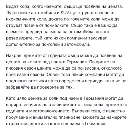
Видът кола, която наемате, също ще повлияе на цената.
Луксозните автомобили и SUV ще струват повече от
икономичните коли, докато по-големите коли може да
струват повече от по-малките. Също така е важно да
вземете предвид размера на автомобила, когато
резервирате, тъй като някои компании таксуват
допълнително за по-големи автомобили.
Накрая, времето от годината също може да повлияе на
цената на колите под наем в Германия. По време на
пиковия сезон цените може да са по-високи, отколкото
през извън сезона. Освен това някои компании могат да
предлагат отстъпки през определени периоди, така че не
забравяйте да проверите за тях.
Като цяло цените за коли под наем в Германия могат да
варират значително в зависимост от типа кола, времето от
годината и местоположението. Въпреки това, с известно
проучване и внимателно планиране, можете да намерите
страхотни сделки за коли под наем в Германия.