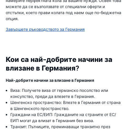
намерите перфектната кола за вашите нужди. Освен това
можете да се възползвате от специални оферти и
отстъпки, което прави колата под наем още по-бюджетна
опция.
Завършете ръководството за Германия
Кои са най-добрите начини за
влизане в Германия?
Най-добрите начини за влизане в Германия
Виза: Получете виза от германско посолство или
консулство, преди да влезете в Германия.
Шенгенско пространство: Влезте в Германия от страна
в Шенгенското пространство.
Граждани на ЕС/ЕИП: Гражданите на страните от ЕС/
ЕИП могат да влизат в Германия без виза.
Транзит: Пътниците, преминаващи транзитно през