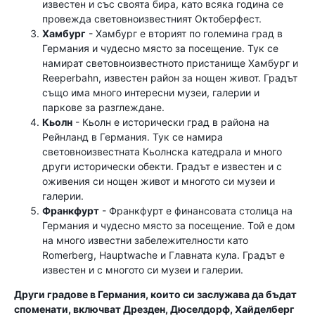
известен и със своята бира, като всяка година се
провежда световноизвестният Октоберфест.
Хамбург
- Хамбург е вторият по големина град в
Германия и чудесно място за посещение. Тук се
намират световноизвестното пристанище Хамбург и
Reeperbahn, известен район за нощен живот. Градът
също има много интересни музеи, галерии и
паркове за разглеждане.
Кьолн
- Кьолн е исторически град в района на
Рейнланд в Германия. Тук се намира
световноизвестната Кьолнска катедрала и много
други исторически обекти. Градът е известен и с
оживения си нощен живот и многото си музеи и
галерии.
Франкфурт
- Франкфурт е финансовата столица на
Германия и чудесно място за посещение. Той е дом
на много известни забележителности като
Romerberg, Hauptwache и Главната кула. Градът е
известен и с многото си музеи и галерии.
Други градове в Германия, които си заслужава да бъдат
споменати, включват Дрезден, Дюселдорф, Хайделберг