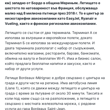
км) западно от Бордо в община Мериньяк. Летището е
шестото по натовареност във Франция, обслужващо
малко над 8 милиона пътници през 2018 г. То е център за
нискотарифни авиокомпании като EasyJet, Ryanair и
Vueling, както и френски регионални авиокомпании.
Летището се състои от два терминала. Терминал А се
използва за вътрешни и европейски полети, докато
Терминал Б се използва за международни полети. И
двата терминала разполагат с набор от съоръжения,
включително магазини, ресторанти, барове, банкомати,
обмяна на валута и безплатен Wi-Fi. Има и бизнес салон,
който предлага безплатни напитки и закуски, както и
набор от други услуги.
Летище Bordeaux-Mérignac е добре свързано с центъра на
града и други части на региона. Има автобусна линия
(Liane 1), която се движи между летището и центъра на
града с време за пътуване от около 30 минути. Таксита и
коли под наем също са на разположение, а летището е
свързано с местната железопътна мрежа, с редовни
услуги до гара Bordeaux Saint-Jean.