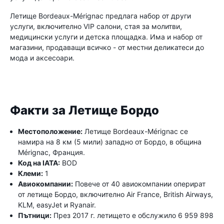
Летище Bordeaux-Mérignac предлага набор от други
услуги, включително VIP салони, стая за молитви,
медицински услуги и детска площадка. Има и набор от
магазини, продаващи всичко - от местни деликатеси до
мода и аксесоари.
Факти за Летище Бордо
Местоположение:
Летище Bordeaux-Mérignac се
намира на 8 км (5 мили) западно от Бордо, в община
Mérignac, Франция.
Код на IATA:
BOD
Клеми:
1
Авиокомпании:
Повече от 40 авиокомпании оперират
от летище Бордо, включително Air France, British Airways,
KLM, easyJet и Ryanair.
Пътници:
През 2017 г. летището е обслужило 6 959 898