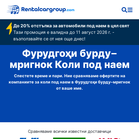
До 20% отстъпка за автомобили под наем в цял свят
Тази промоция е валидна до 11 август 2026 г. -
възползвайте се от нея още днес!
Фурудгоҳи бурду–
мригнок Коли под наем
Спестете време и пари. Ние сравняваме офертите на
компаниите за коли под наем в Фурудгоҳи бурду–мригнок
от ваше име.
Сравняваме всички известни доставчици