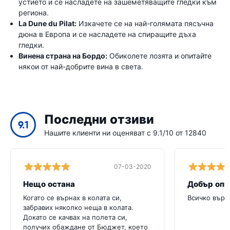
устието и се насладете на зашеметяващите гледки към
региона.
La Dune du Pilat:
Изкачете се на най-голямата пясъчна
дюна в Европа и се насладете на спиращите дъха
гледки.
Винена страна на Бордо:
Обиколете лозята и опитайте
някои от най-добрите вина в света.
Последни отзиви
9.1
Нашите клиенти ни оценяват с 9.1/10 от 12840
07-03-2020
Нещо остана
Добър опи
Когато се върнах в колата си,
Всичко върв
забравих няколко неща в колата.
Докато се качвах на полета си,
получих обаждане от Бюджет, което