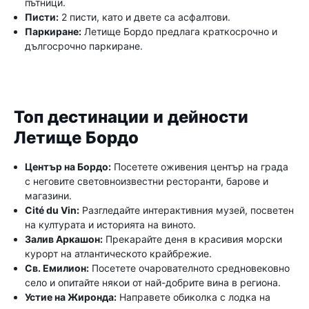
пътници.
Писти:
2 писти, като и двете са асфалтови.
Паркиране:
Летище Бордо предлага краткосрочно и
дългосрочно паркиране.
Топ дестинации и дейности
Летище Бордо
Център на Бордо:
Посетете оживения център на града
с неговите световноизвестни ресторанти, барове и
магазини.
Cité du Vin:
Разгледайте интерактивния музей, посветен
на културата и историята на виното.
Залив Аркашон:
Прекарайте деня в красивия морски
курорт на атлантическото крайбрежие.
Св. Емилион:
Посетете очарователното средновековно
село и опитайте някои от най-добрите вина в региона.
Устие на Жиронда:
Направете обиколка с лодка на