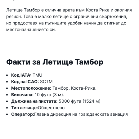
Летище Тамбор е отлична врата към Коста Рика и околния
регион. Това е малко летище с ограничени съоръжения,
но предоставя на пътниците удобен начин да стигнат до
местоназначението си.
Факти за Летище Тамбор
Код IATA:
TMU
Код на ICAO:
SCTM
Местоположение:
Тамбор, Коста-Рика.
Височина:
10 фута (3 м).
Дължина на пистата:
5000 фута (1524 м)
Тип летище:
Обществено
Оператор:
Главна дирекция на гражданската авиация