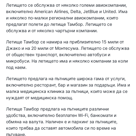
Летището се обслужва от няколко големи авиокомпании,
включително American Airlines, Delta, JetBlue и United. Има
и няколко по-малки регионални авиокомпании, които
предлагат полети до летище Тамбор. Летището се
обслужва и от няколко чартърни компании.
Летище Тамбор се намира на приблизително 15 мили от
Джако и на 20 мили от Монтесума. Летището се обслужва
от обществен транспорт, включително автобуси и
микробуси. На летището има и няколко компании за коли
под наем.
Летището предлага на пътниците широка гама от услуги,
включително ресторант, бар и магазин за подаръци. Има и
малка медицинска клиника за пътници, които може да се
нуждаят от медицинска помощ.
Летище Тамбор предлага на пътниците различни
удобства, включително безплатен Wi-Fi, банкомати и
обмяна на валута. Наличен е и паркинг за пътниците,
които трябва да оставят автомобила си по време на
пътуване.