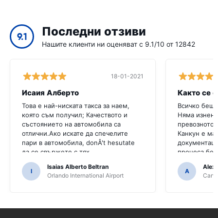
Последни отзиви
9.1
Нашите клиенти ни оценяват с 9.1/10 от 12842
18-01-2021
Исаия Алберто
Както се 
Това е най-ниската такса за наем,
Всичко беше
която съм получил; Качеството и
Няма изнена
състоянието на автомобила са
превозното 
отлични.Ако искате да спечелите
Канкун е ма
пари в автомобила, donÂ't hesutate
документаци
да се свържете с тях
процеса бе
непрофесио
Isaias Alberto Beltran
Alex
I
A
Orlando International Airport
Cancu