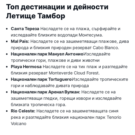
Топ дестинации и дейности
Летище Тамбор
Санта Тереза
Насладете се на плажа, сърфирайте и
изследвайте близките водопади Монтесума.
Mal Pais:
Насладете се на зашеметяващи плажове, дива
природа и близкия природен резерват Cabo Blanco.
Национален парк Мануел Антонио
Изследвайте
тропически гори, плажове и диви животни
Playa Hermosa
Насладете се на тих плаж и разгледайте
близкия резерват Monteverde Cloud Forest.
Национален парк Tortuguero
Изследвайте тропическите
гори и наблюдавайте дивата природа
Национален парк Аренал Вулкан:
Насладете се на
зашеметяващи гледки, горещи извори и изследвайте
близката тропическа гора.
Rio Celeste:
Насладете се на зашеметяващата синя
река и разгледайте близкия национален парк Tenorio
Volcano