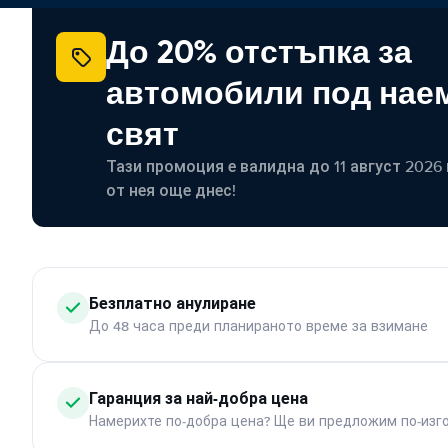
До 20% отстъпка за
автомобили под наем
свят
Тази промоция е валидна до 11 август 2026 г
от нея още днес!
Безплатно анулиране
До 48 часа преди планираното време за взимане
Гаранция за най-добра цена
Намерихте по-добра цена? Ще ви предложим по-изг