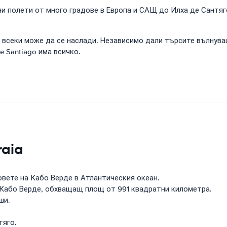
и полети от много градове в Европа и САЩ до Илха де Сантяг
то всеки може да се наслади. Независимо дали търсите вълн
e Santiago има всичко.
raia
говете на Кабо Верде в Атлантическия океан.
 Кабо Верде, обхващащ площ от 991 квадратни километра.
ши.
тяго.