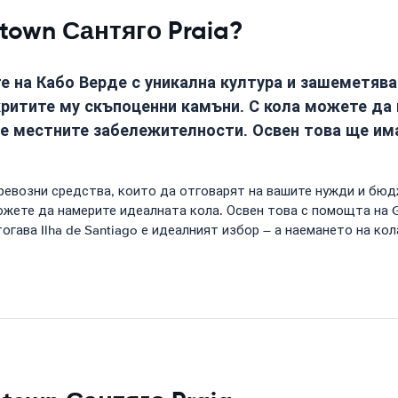
town Сантяго Praia?
те на Кабо Верде с уникална култура и зашеметяв
критите му скъпоценни камъни. С кола можете да 
ите местните забележителности. Освен това ще и
ревозни средства, които да отговарят на вашите нужди и бюд
ожете да намерите идеалната кола. Освен това с помощта на G
гава Ilha de Santiago е идеалният избор – а наемането на кол