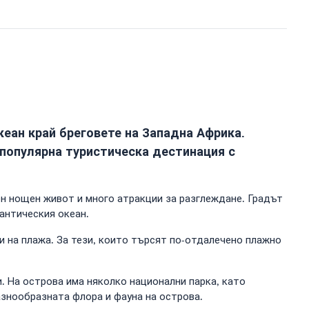
кеан край бреговете на Западна Африка.
 популярна туристическа дестинация с
ен нощен живот и много атракции за разглеждане. Градът
антическия океан.
и на плажа. За тези, които търсят по-отдалечено плажно
. На острова има няколко национални парка, като
азнообразната флора и фауна на острова.