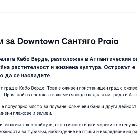
 за Downtown Сантяго Praia
пелага Кабо Верде, разположен в Атлантическия о
уйна растителност и жизнена култура. Островът е
о да се насладите.
ят град в Кабо Верде. Това е оживен пристанищен град с ожив
т Прая, който предлага зашеметяваща гледка към града и Атл
 е популярно място за плуване, слънчеви бани и други дейност
инени плажове и заливи.
, включително маймуни, екзотични птици и морски костенурки
можности за туризъм, наблюдение на птици и изследване на р