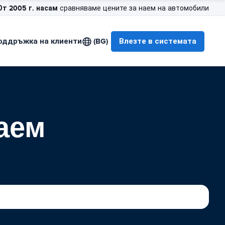
От 2005 г. насам
сравняваме цените за наем на автомобили
оддръжка на клиенти
(BG)
Влезте в системата
наем