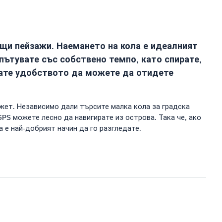
ащи пейзажи. Наемането на кола е идеалният
пътувате със собствено темпо, като спирате,
мате удобството да можете да отидете
жет. Независимо дали търсите малка кола за градска
PS можете лесно да навигирате из острова. Така че, ако
а е най-добрият начин да го разгледате.