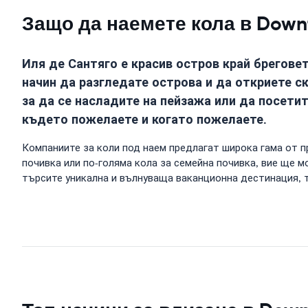
Защо да наемете кола в Down
Иля де Сантяго е красив остров край брегове
начин да разгледате острова и да откриете с
за да се насладите на пейзажа или да посет
където пожелаете и когато пожелаете.
Компаниите за коли под наем предлагат широка гама от п
почивка или по-голяма кола за семейна почивка, вие ще м
търсите уникална и вълнуваща ваканционна дестинация, то