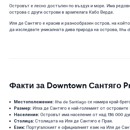
Островът е лесно достъпен по въздух и море. Има редовн
острова с други острови в архипелага Кабо Верде.
Иля де Сантяго е красив и разнообразен остров, на кой
да изследвате уникалната дива природа на острова, Ilha d
Факти за Downtown Сантяго P
Местоположение:
Ilha de Santiago се намира край бре
Размер:
Илха де Сантяго е най-големият от островите
Население:
Островът има население от над 136 000 ду
Столица:
Столицата на Иля де Сантяго е Прая.
Език:
Португалският е официалният език на Иля де Сан