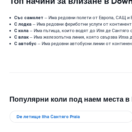
Топ начини за влизане в Down
Със самолет
– Има редовни полети от Европа, САЩ и 
С лодка
– Има редовни фериботни услуги от континент
С кола
– Има пътища, които водят до Иля де Сантяго о
С влак
– Има железопътна линия, която свързва Илха д
С автобус
– Има редовни автобусни линии от континен
Популярни коли под наем места в
De летище Ilha Сантяго Praia