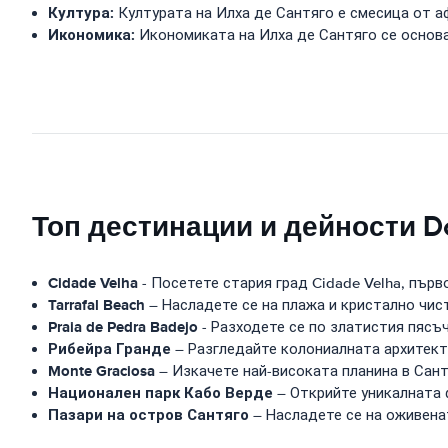
Култура:
Културата на Илха де Сантяго е смесица от аф
Икономика:
Икономиката на Илха де Сантяго се основа
Топ дестинации и дейности D
Cidade Velha
- Посетете стария град Cidade Velha, пър
Tarrafal Beach
– Насладете се на плажа и кристално чисти
Praia de Pedra Badejo
- Разходете се по златистия пясъч
Рибейра Гранде
– Разгледайте колониалната архитект
Monte Graciosa
– Изкачете най-високата планина в Сантя
Национален парк Кабо Верде
– Открийте уникалната 
Пазари на остров Сантяго
– Насладете се на оживенат