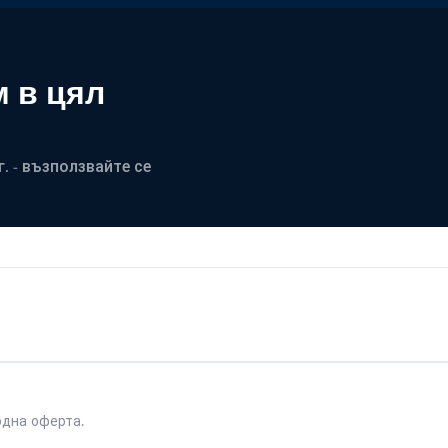
 в цял
. - възползвайте се
одна оферта.