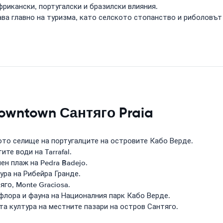
рикански, португалски и бразилски влияния.
ва главно на туризма, като селското стопанство и риболовъ
owntown Сантяго Praia
вото селище на португалците на островите Кабо Верде.
те води на Tarrafal.
ен плаж на Pedra Badejo.
ура на Рибейра Гранде.
го, Monte Graciosa.
флора и фауна на Националния парк Кабо Верде.
а култура на местните пазари на остров Сантяго.