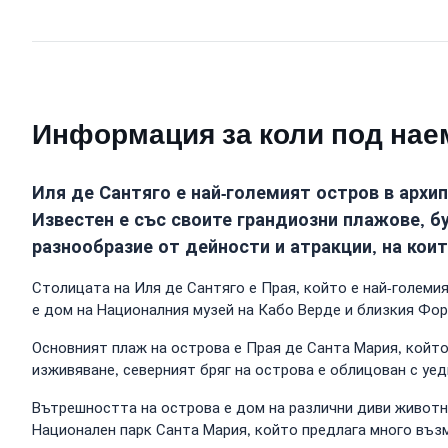
Информация за коли под наем
Иля де Сантяго е най-големият остров в архи
Известен е със своите грандиозни плажове, б
разнообразие от дейности и атракции, на коит
Столицата на Иля де Сантяго е Прая, който е най-големи
е дом на Националния музей на Кабо Верде и близкия Фор
Основният плаж на острова е Прая де Санта Мария, който
изживяване, северният бряг на острова е облицован с уед
Вътрешността на острова е дом на различни диви животни
Национален парк Санта Мария, който предлага много въз