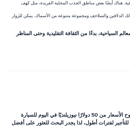
افية. هناك أيضًا بعض مناطق الجذب المحلية الفريدة، مثل كهف
لك الدلافين والسلاحف ومجموعة متنوعة من الأسماك. يمكن للزوار
م السياحية، بدءًا من الثقافة التقليدية وحتى المناظر
يمكن أن تختلف أسعار تأجير السيارات في توكيلاو بشكل كبير اعتمادًا على نوع السيارة وطول فترة الإيجار. يمكن أن تتراوح الأسعار من 50 دولارًا نيوزيلنديًا في اليوم للسيارة
صومات للتأجير لفترات أطول، لذا يجدر البحث للعثور على أفضل