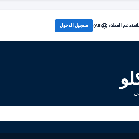
ائعة
دعم العملاء
(AE)
تسجيل الدخول
لو
في