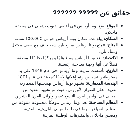
حقائق عن ????? ??????
الموقع:
تقع بونتا أريناس في أقصى جنوب تشيلي في منطقة
ماجلان.
السكان:
يبلغ عدد سكان بونتا أريناس حوالي 130.000 نسمة.
المناخ:
تتمتع بونتا أريناس بمناخ بارد شبه جاف مع صيف معتدل
وشتاء بارد.
الاقتصاد:
تعد بونتا أريناس ميناءً هامًا ومركزًا تجاريًا للمنطقة،
فضلاً عن أنها وجهة سياحية رئيسية.
التاريخ:
تأسست مدينة بونتا أريناس في عام 1848 على يد
مستوطنين تشيليين وتم إعلانها لاحقًا كمدينة في عام 1891.
الهندسة المعمارية:
تشتهر بونتا أريناس بهندستها المعمارية
الفريدة على الطراز الأوروبي، حيث تم تشييد العديد من
المباني في أواخر القرن التاسع عشر وأوائل القرن العشرين.
المعالم السياحية:
تعد بونتا أريناس موطنًا لمجموعة متنوعة من
المعالم السياحية، بما في ذلك المباني التاريخية بالمدينة،
ومضيق ماجلان، والمتنزهات الوطنية القريبة.