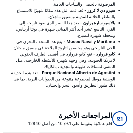
المرصوفة بالحصى والساحات العامة.
سيرو دي لا كروز
- تُعد قمة التل هذه مكانًا شهيرًا للاستمتاع
بالمناظر الخلابة للمدينة ومضيق ماجلان.
بالاسيو سارة براون
- يعد هذا القصر الذي يعود تاريخه إلى
القرن التاسع عشر أحد أكثر المباني شهرة في بونتا أريناس،
ومحطة شهيرة للسياح.
Museo Naval y Marítimo
- يقع هذا المتحف البحري في
الحي التاريخي وهو مخصص لتاريخ الملاحة في مضيق ماجلان.
كابو فروارد
- تقع كابو فروارد في أقصى الطرف الجنوبي
لأمريكا الجنوبية، وهي وجهة شهيرة للأنشطة الخارجية، مثل
المشي لمسافات طويلة والتجديف بالكاياك.
Parque Nacional Alberto de Agostini
- تعد هذه الحديقة
الوطنية موطنًا لمجموعة متنوعة من الحيوانات البرية، بما في
ذلك طيور البطريق وأسود البحر والحيتان.
المراجعات الأخيرة
9.1
قام عملاؤنا بتقييمنا على 9.1/ 10 من أصل 12840