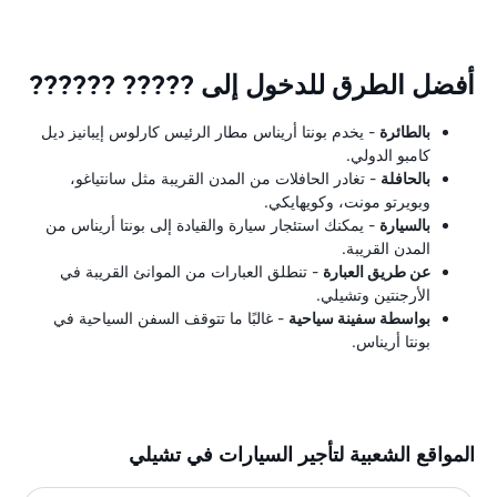
أفضل الطرق للدخول إلى ????? ??????
بالطائرة
- يخدم بونتا أريناس مطار الرئيس كارلوس إيبانيز ديل
كامبو الدولي.
بالحافلة
- تغادر الحافلات من المدن القريبة مثل سانتياغو،
وبويرتو مونت، وكويهايكي.
بالسيارة
- يمكنك استئجار سيارة والقيادة إلى بونتا أريناس من
المدن القريبة.
عن طريق العبارة
- تنطلق العبارات من الموانئ القريبة في
الأرجنتين وتشيلي.
بواسطة سفينة سياحية
- غالبًا ما تتوقف السفن السياحية في
بونتا أريناس.
المواقع الشعبية لتأجير السيارات في تشيلي