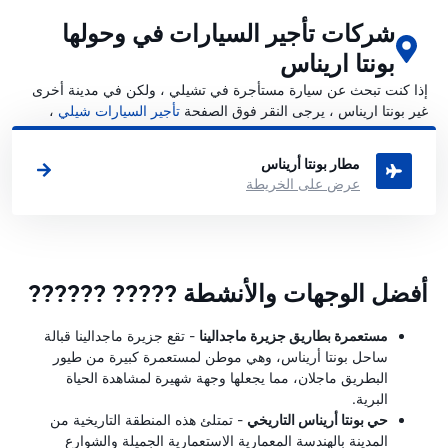
شركات تأجير السيارات في وحولها
بونتا اريناس
إذا كنت تبحث عن سيارة مستأجرة في تشيلي ، ولكن في مدينة أخرى
غير بونتا اريناس ، يرجى النقر فوق الصفحة
تأجير السيارات شيلي
،
حيث يمكنك اختيار المدينة التي تريد استئجار سيارة فيها تشيلي.
مطار بونتا أريناس
عرض على الخريطة
أفضل الوجهات والأنشطة ????? ??????
مستعمرة بطاريق جزيرة ماجدالينا
- تقع جزيرة ماجدالينا قبالة
ساحل بونتا أريناس، وهي موطن لمستعمرة كبيرة من طيور
البطريق ماجلان، مما يجعلها وجهة شهيرة لمشاهدة الحياة
البرية.
حي بونتا أريناس التاريخي
- تمتلئ هذه المنطقة التاريخية من
المدينة بالهندسة المعمارية الاستعمارية الجميلة والشوارع