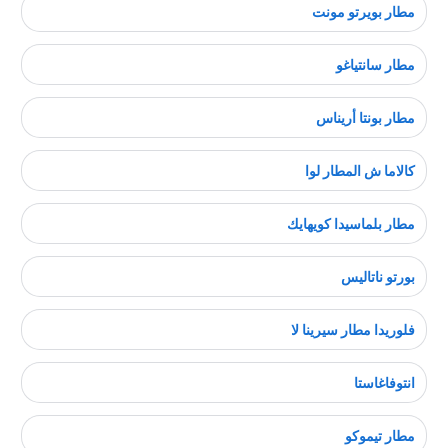
مطار بويرتو مونت
مطار سانتياغو
مطار بونتا أريناس
كاﻻما ش المطار لوا
مطار بلماسيدا كويهايك
بورتو ناتاليس
فلوريدا مطار سيرينا لا
انتوفاغاستا
مطار تيموكو