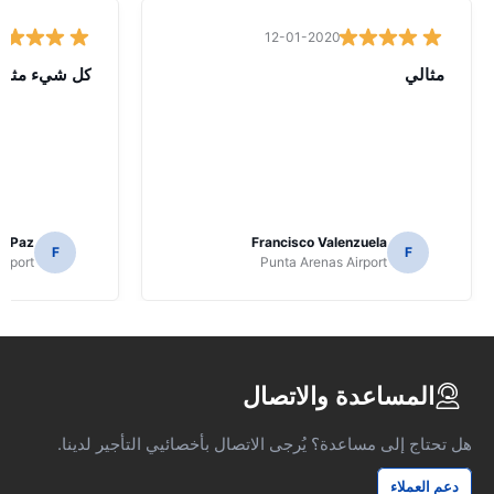
12-01-2020
مثالي
كل شيء مثالي
o Paz
Francisco Valenzuela
F
F
irport
Punta Arenas Airport
المساعدة والاتصال
هل تحتاج إلى مساعدة؟ يُرجى الاتصال بأخصائيي التأجير لدينا.
دعم العملاء