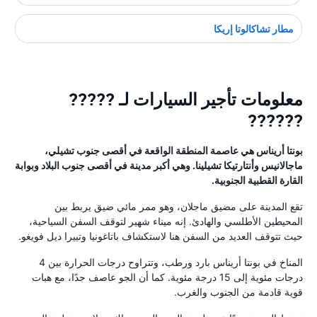
مطار تشاكالوتا إريكا
معلومات تأجير السيارات لـ ?????
??????
بونتا أريناس هي عاصمة المنطقة الواقعة في أقصى جنوب تشيلي،
ماجالانيس وأنتارتيكا تشيلينا. وهي أكبر مدينة في أقصى جنوب البلاد وبوابة
القارة القطبية الجنوبية.
تقع المدينة على مضيق ماجلان، وهو ممر مائي ضيق يربط بين
المحيطين الأطلسي والهادئ. إنه ميناء شهير لتوقف السفن السياحية،
حيث تتوقف العديد من السفن هنا لاستكشاف باتاغونيا وتييرا ديل فويغو.
المناخ في بونتا أريناس بارد ورطب، وتتراوح درجات الحرارة بين 4
درجات مئوية إلى 15 درجة مئوية. كما أن الجو عاصف جدًا، مع هبات
قوية قادمة من الجنوب والغرب.