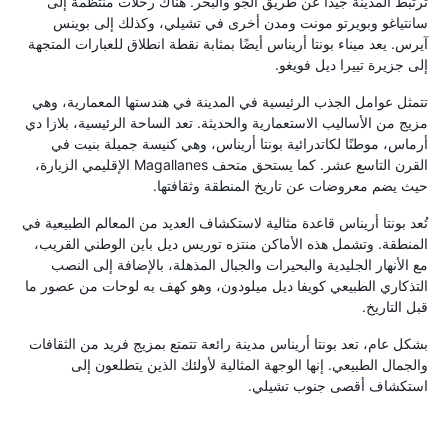
ترتبط المدينة جيدًا عن طريق الجو والبحر. هناك رحلات منتظمة إلى
سانتياغو وبويرتو مونت ومدن أخرى في تشيلي، وكذلك إلى بوينس
آيرس. يعد ميناء بونتا أريناس أيضًا بمثابة نقطة انطلاق للعبارات المتجهة
إلى جزيرة تييرا ديل فويغو.
تتمثل عوامل الجذب الرئيسية في المدينة في هندستها المعمارية، وهي
مزيج من الأساليب الاستعمارية والحديثة. تعد الساحة الرئيسية، بلازا دي
أرماس، موطنًا لكاتدرائية بونتا أريناس، وهي كنيسة جميلة بنيت في
القرن التاسع عشر. كما يستحق متحف Magallanes الإقليمي الزيارة،
حيث يضم معروضات عن تاريخ المنطقة وثقافتها.
تُعد بونتا أريناس قاعدة مثالية لاستكشاف العديد من المعالم الطبيعية في
المنطقة. وتشمل هذه الأماكن منتزه توريس ديل باين الوطني القريب،
مع الأنهار الجليدية والبحيرات والجبال المذهلة، بالإضافة إلى النصب
التذكاري الطبيعي كويفا ديل ميلودون، وهو كهف به لوحات من عصور ما
قبل التاريخ.
بشكل عام، تعد بونتا أريناس مدينة رائعة تتمتع بمزيج فريد من الثقافات
والجمال الطبيعي. إنها الوجهة المثالية لأولئك الذين يتطلعون إلى
استكشاف أقصى جنوب تشيلي.