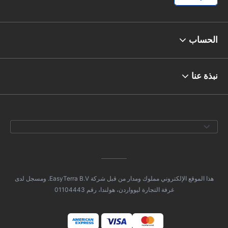
الحساب
نبذة عنا
هذا الموقع الإلكتروني مملوك ومدار من قبل شركة EasyTerra B.V. ومسجل لدى
غرفة التجارة ليوواردن، هولندا، رقم 01104443