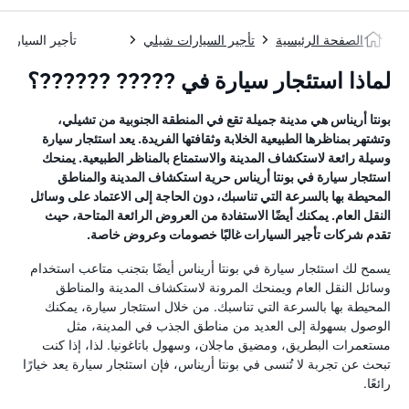
الصفحة الرئيسية
تأجير السيارات شيلي
تأجير السيارات 
لماذا استئجار سيارة في ????? ??????؟
بونتا أريناس هي مدينة جميلة تقع في المنطقة الجنوبية من تشيلي،
وتشتهر بمناظرها الطبيعية الخلابة وثقافتها الفريدة. يعد استئجار سيارة
وسيلة رائعة لاستكشاف المدينة والاستمتاع بالمناظر الطبيعية. يمنحك
استئجار سيارة في بونتا أريناس حرية استكشاف المدينة والمناطق
المحيطة بها بالسرعة التي تناسبك، دون الحاجة إلى الاعتماد على وسائل
النقل العام. يمكنك أيضًا الاستفادة من العروض الرائعة المتاحة، حيث
تقدم شركات تأجير السيارات غالبًا خصومات وعروض خاصة.
يسمح لك استئجار سيارة في بونتا أريناس أيضًا بتجنب متاعب استخدام
وسائل النقل العام ويمنحك المرونة لاستكشاف المدينة والمناطق
المحيطة بها بالسرعة التي تناسبك. من خلال استئجار سيارة، يمكنك
الوصول بسهولة إلى العديد من مناطق الجذب في المدينة، مثل
مستعمرات البطريق، ومضيق ماجلان، وسهول باتاغونيا. لذا، إذا كنت
تبحث عن تجربة لا تُنسى في بونتا أريناس، فإن استئجار سيارة يعد خيارًا
رائعًا.