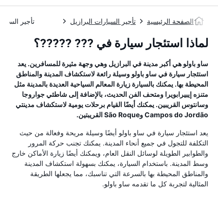
الصفحة الرئيسية
تأجير السيارات البرازيل
تأجير السيار
لماذا استئجار سيارة في ??? ?????؟
ساو باولو هي أكبر مدينة في البرازيل وهي وجهة مثيرة للمسافرين. يعد
استئجار سيارة في ساو باولو وسيلة رائعة لاستكشاف المدينة والمناطق
المحيطة بها. يمكنك بالسيارة زيارة المعالم السياحية العديدة بالمدينة مثل
متنزه إيبيرابويرا ومتحف الفن الحديث، بالإضافة إلى شاطئي جواروجا
وسانتوس القريبين. يمكنك أيضًا القيام برحلات يومية لاستكشاف مدينتي
Campos do Jordão وSão Roque القريبتين.
يعد استئجار سيارة في ساو باولو أيضًا وسيلة مريحة وفعالة من حيث
التكلفة للتجول في جميع أنحاء المدينة. يمكنك تجنب حركة المرور
والطوابير الطويلة لوسائل النقل العام، ويمكنك أيضًا زيارة الأماكن خارج
وسط المدينة. باستخدام السيارة، يمكنك بسهولة استكشاف المدينة
والمناطق المحيطة بها بالسرعة التي تناسبك، مما يجعلها الطريقة
المثالية لتجربة كل ما تقدمه ساو باولو.