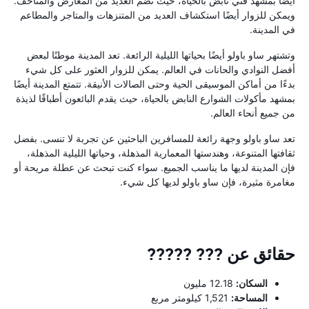
أيضًا بمشهد فني نابض بالحياة، حيث تضم العديد من المعارض والمتاحف.
ويمكن للزوار أيضًا استكشاف العديد من المتنزهات والمتاجر والمطاعم
في المدينة.
وتشتهر ساو باولو أيضًا بحياتها الليلية الرائعة. تعد المدينة موطنًا لبعض
أفضل النوادي والحانات في العالم. يمكن للزوار العثور على كل شيء
بدءًا من أماكن الموسيقى الحية وحتى الصالات الأنيقة. تتمتع المدينة أيضًا
بمشهد مأكولات الشوارع النابض بالحياة، حيث يقدم البائعون أطباقًا لذيذة
من جميع أنحاء العالم.
تعد ساو باولو وجهة رائعة للمسافرين الباحثين عن تجربة لا تنسى. بفضل
ثقافتها المتنوعة، وهندستها المعمارية المذهلة، وحياتها الليلية المذهلة،
فإن المدينة لديها ما يناسب الجميع. سواء كنت تبحث عن عطلة مريحة أو
مغامرة مثيرة، فإن ساو باولو لديها كل شيء.
حقائق عن ??? ?????
السكان:
12.18 مليون
المساحة:
1,521 كيلومتر مربع