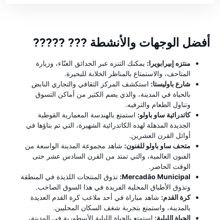
أفضل الوجهات والأنشطة ??? ?????
منتزه إبيرابويرا:
يمكنك التنزه عبر الحدائق الغنّاء، وزيارة
المتاحف، والاستمتاع بالمناظر الخلابة للبحيرة.
شارع باوليستا:
استكشف المركز الثقافي والتجاري النابض
بالحياة في المدينة، والذي يضم الكثير من أماكن التسوق
وتناول الطعام والترفيه.
كاتدرائية ساو باولو:
استمتع بالهندسة المعمارية القوطية
الجديدة المذهلة لهذه الكاتدرائية الشهيرة، التي تم بناؤها في
أوائل القرن العشرين.
متحف ساو باولو للفنون:
شاهد مجموعة المدينة الواسعة من
الفنون العالمية، والتي تمتد من القرن السادس عشر حتى
الوقت الحاضر.
Mercadão Municipal:
تذوق المنتجات اللذيذة في المنطقة
وتذوق الأطباق المحلية الفريدة في هذا السوق الصاخب.
كرة القدم:
شاهد مباراة في أحد ملاعب كرة القدم العديدة
بالمدينة، واستمتع بتجربة شغف السكان المحليين.
الحياة الليلية:
استمتع بالحياة الليلية الأسطورية في المدينة،