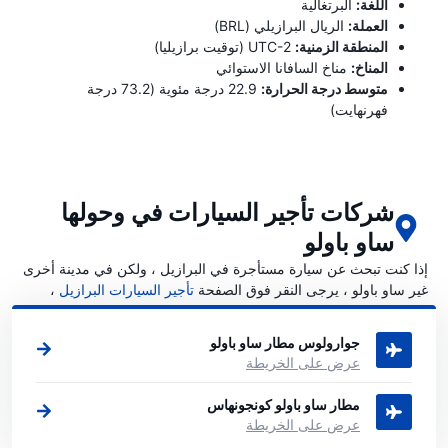
اللغة:
البرتغالية
العملة:
الريال البرازيلي (BRL)
المنطقة الزمنية:
UTC-2 (توقيت برازيليا)
المناخ:
مناخ السافانا الاستوائي
متوسط ​​درجة الحرارة:
22.9 درجة مئوية (73.2 درجة
فهرنهايت)
شركات تأجير السيارات في وحولها
ساو باولو
إذا كنت تبحث عن سيارة مستأجرة في البرازيل ، ولكن في مدينة أخرى
غير ساو باولو ، يرجى النقر فوق الصفحة
تأجير السيارات البرازيل
،
حيث يمكنك اختيار المدينة التي تريد استئجار سيارة فيها البرازيل.
جوارولوس مطار ساو باولو
عرض على الخريطة
مطار ساو باولو كونجونهاس
عرض على الخريطة