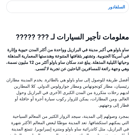
السلفادور
معلومات تأجير السيارات لـ ??? ?????
ساو باولو هي أكبر مدينة في البرازيل وواحدة من أكثر المدن حيوية وإثارة
في أمريكا الجنوبية. وتشتهر بثقافتها المتنوعة وهندستها المعمارية المذهلة
وحياتها الليلية المذهلة. يبلغ عدد سكان ساو باولو أكثر من 12 مليون نسمة،
وهي وجهة رائعة للمسافرين الباحثين عن تجربة لا تُنسى.
أفضل طريقة للوصول إلى ساو باولو هي بالطائرة. يخدم المدينة مطاران
رئيسيان، مطار كونجونهاس ومطار جوارولوس الدولي. كلا المطارين
لديهم رحلات متكررة من المدن الكبرى الأخرى في البرازيل وحول
العالم. ومن المطارات، يمكن للزوار ركوب سيارة أجرة أو حافلة أو
قطار إلى وجهتهم.
بمجرد وصولهم إلى المدينة، سيجد الزوار الكثير من المعالم السياحية
التي يمكنهم استكشافها. تعد المدينة موطنًا لبعض المعالم الأكثر شهرة
في البرازيل، مثل كاتدرائية ساو باولو ومتنزه إيبيرابويرا. تتمتع المدينة