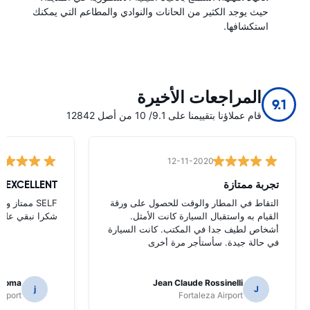
حيث يوجد الكثير من الحانات والنوادي والمطاعم التي يمكنك
استكشافها.
المراجعات الأخيرة
9.1
قام عملاؤنا بتقييمنا على 9.1/ 10 من أصل 12842
12-11-2020
تجربة ممتازة
EXCELLENT
التقاط في المطار والوقت للحصول على ورقة
القيام به واستقبال السيارة كانت الأمثل.
شكرا نبقي على ا
أشخاص لطيف جدا في المكتب. كانت السيارة
في حالة جيدة. سأستأجر مرة أخرى
ndoma
Jean Claude Rossinelli
j
J
irport
Fortaleza Airport