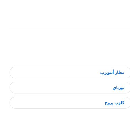
مطار أنتويرب
تورناي
كلوب بروج