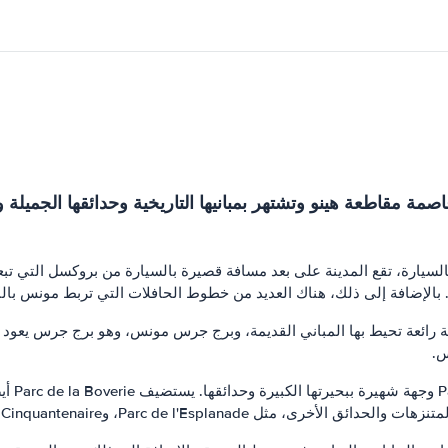
ة مقاطعة هينو وتشتهر بمبانيها التاريخية وحدائقها الجميلة و
لسيارة، تقع المدينة على بعد مسافة قصيرة بالسيارة من بروكسل التي تبع
الإضافة إلى ذلك، هناك العديد من خطوط الحافلات التي تربط مونس بالب
 رائعة تحيط بها المباني القديمة، وبرج جرس مونس، وهو برج جرس يعود تا
س.
وتشتهر 
، وParc du Cinquantenaire، وParc de la Croix-Scaille.