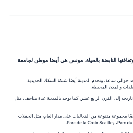
ثقافتها النابضة بالحياة. مونس هي أيضا موطن لجامعة
د حوالي ساعة. وتخدم المدينة أيضًا شبكة السكك الحديدية
لدات والمدن المحيطة.
ريخه إلى القرن الرابع عشر. كما يوجد بالمدينة عدة متاحف، مثل
مدينة مونس أيضًا بمتنزهاتها وحدائقها. يعد Parc de la Boverie وجهة شهيرة ببحيرتها الكبيرة وحدائقها. يستضيف Parc de la Boverie أيضًا مجموعة متنوعة من الفعاليات على مدار العام، مثل الحفلات