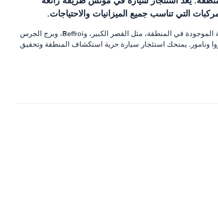
لمنطقة. يعد استئجار سيارة في مونس طريقة رائعة
بات التي تناسب جميع الميزانيات والاحتياجات.
يسمح لك استئجار سيارة في مونس باستكشاف المدينة والمناطق المحيطة بها بالسرعة التي تناسبك. يمكنك زيارة العديد من المعالم السياحية الموجودة في المنطقة، مثل القصر الكبير، وBeffroi، وبرج الجرس
روا ونامور. يمنحك استئجار سيارة حرية استكشاف المنطقة وتحقيق