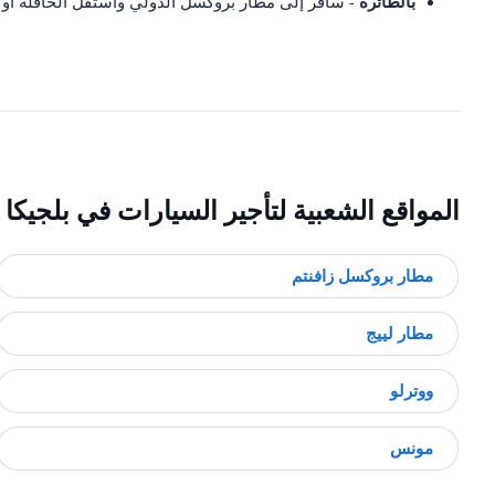
بالطائرة
- سافر إلى مطار بروكسل الدولي واستقل الحافلة أو 
المواقع الشعبية لتأجير السيارات في بلجيكا
مطار بروكسل زافنتم
مطار لييج
ووترلو
مونس