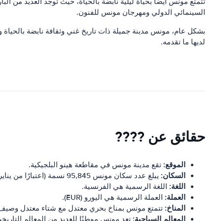
تتمتع مونس أيضًا بحياة ليلية نابضة بالحياة، حيث توجد العديد من ال
السينمائي الدولي ومهرجان مونس للفنون.
بشكل عام، مونس مدينة جميلة ذات تاريخ غني وثقافة نابضة بالحياة و
لديها ما تقدمه.
حقائق عن ????
الموقع:
تقع مدينة مونس في مقاطعة هينو البلجيكية.
السكان:
يبلغ عدد سكان مونس 95,845 نسمة (اعتبارًا من يناير 2020).
اللغة:
اللغة الرسمية هي الفرنسية.
العملة:
العملة الرسمية هي اليورو (EUR).
المناخ:
تتمتع مونس بمناخ بحري معتدل مع شتاء معتدل وصيف ب
المعالم السياحية:
تعد مونس موطنًا للعديد من المعالم التاريخ