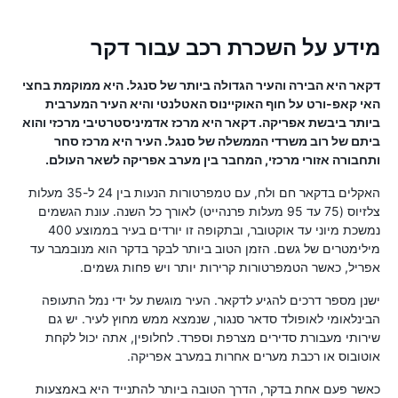
מידע על השכרת רכב עבור דקר
דקאר היא הבירה והעיר הגדולה ביותר של סנגל. היא ממוקמת בחצי
האי קאפ-ורט על חוף האוקיינוס ​​האטלנטי והיא העיר המערבית
ביותר ביבשת אפריקה. דקאר היא מרכז אדמיניסטרטיבי מרכזי והוא
ביתם של רוב משרדי הממשלה של סנגל. העיר היא מרכז סחר
ותחבורה אזורי מרכזי, המחבר בין מערב אפריקה לשאר העולם.
האקלים בדקאר חם ולח, עם טמפרטורות הנעות בין 24 ל-35 מעלות
צלזיוס (75 עד 95 מעלות פרנהייט) לאורך כל השנה. עונת הגשמים
נמשכת מיוני עד אוקטובר, ובתקופה זו יורדים בעיר בממוצע 400
מילימטרים של גשם. הזמן הטוב ביותר לבקר בדקר הוא מנובמבר עד
אפריל, כאשר הטמפרטורות קרירות יותר ויש פחות גשמים.
ישנן מספר דרכים להגיע לדקאר. העיר מוגשת על ידי נמל התעופה
הבינלאומי לאופולד סדאר סנגור, שנמצא ממש מחוץ לעיר. יש גם
שירותי מעבורת סדירים מצרפת וספרד. לחלופין, אתה יכול לקחת
אוטובוס או רכבת מערים אחרות במערב אפריקה.
כאשר פעם אחת בדקר, הדרך הטובה ביותר להתנייד היא באמצעות