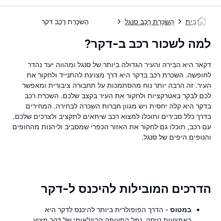
בַּיִת
הַשׂכָּרַת רֶכֶב סנגל
הַשׂכָּרַת רֶכֶב דקר
למה לשכור רכב ב-דקר?
דקאר היא הבירה והעיר הגדולה ביותר של סנגל ומהווה יעד נהדר
לחופשה. השכרת רכב בדקר היא דרך מצוינת להתנייד ולחקור את
העיר. זה הרבה יותר נוח מהסתמכות על תחבורה ציבורית ומאפשר
לכם לבקר באטרקציות ולחקור את העיר בקצב שלכם. השכרת רכב
בדקר היא קלה יחסית ויש מגוון חברות השכרה לבחירה. המחירים
בדרך כלל סבירים ותוכלו למצוא רכב שיתאים לתקציב ולצרכים שלכם.
עם רכב, תוכלו גם לחקור את האזור הכפרי שמסביב וליהנות מהחופים
והנופים היפים של סנגל.
הדרכים המובילות להיכנס ל-דקר
במטוס
- הדרך הפופולרית ביותר להיכנס לדקר היא
באמצעות טיסה. נמל התעופה הבינלאומי של דקר מציע