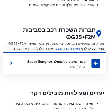
שפה:
צרפתית, וולף ושפות אפריקאיות אחרות
חברות השכרת רכב בסביבות
QG25+F2M
אם אתם מחפשים רכב שכור ב- סנגל , אך בעיר שאינה QG25+F2M ,
אנא הקליקו לדף
השכרת רכב סנגל
, שם תוכלו לבחור באיזו עיר ב-
סנגל ברצונכם לשכור רכב.
דקאר התעופה לאופולד Sedor Senghor
הצג על המפה
יעדים ופעילויות מובילים דקר
האי גורי:
בקר באתר המורשת העולמית של אונסק"ו, ביתו
של עמדת סחר בעבדים לשעבר.