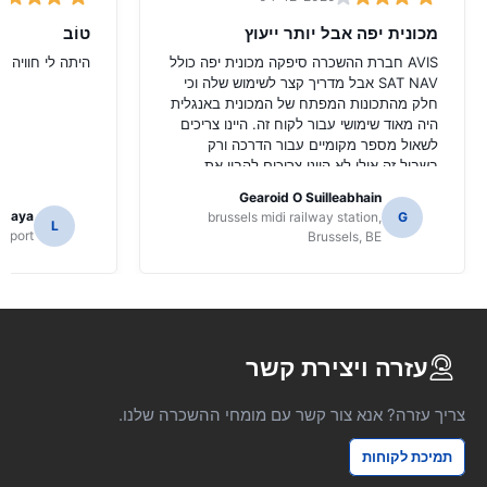
מכונית יפה אבל יותר ייעוץ
טוֹב
AVIS חברת ההשכרה סיפקה מכונית יפה כולל
היתה לי חוויה ט
SAT NAV אבל מדריך קצר לשימוש שלה וכי
חלק מהתכונות המפתח של המכונית באנגלית
היה מאוד שימושי עבור לקוח זה. היינו צריכים
לשאול מספר מקומיים עבור הדרכה ורק
בשביל זה אולי לא היינו צריכים להבין את
הפונקציות של NAV SAT.
Gearoid O Suilleabhain
amaya
brussels midi railway station,
G
L
Airport
Brussels, BE
עזרה ויצירת קשר
צריך עזרה? אנא צור קשר עם מומחי ההשכרה שלנו.
תמיכת לקוחות