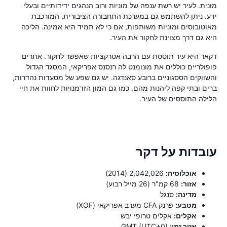
מונית. לעיר יש רשת ענפה של מוניות ורוב הנהגים ידידותיים ובעלי
ידע. ניתן להשתמש גם במערכת התחבורה הציבורית, המורכבת
מאוטובוסים ומוניות משותפות, אם כי לא תמיד היא אמינה. הליכה
היא גם דרך מצוינת לחקור את העיר.
דקאר היא עיר תוססת עם הרבה אטרקציות שאפשר לחקור. אתרים
פופולריים כוללים את מונומנט לה רנסנס אפריקאי, המסגד הגדול
והשווקים הססגוניים ברובע סאנדגה. יש גם שפע של מסעדות נהדרות,
ברים ובתי קפה ליהנות מהם, כמו גם המון הזדמנויות לחוות את חיי
הלילה התוססים של העיר.
עובדות על דקר
אוכלוסיה:
2,042,026 (2014)
אזור:
68 קמ"ר (26 מייל רבוע)
מדינה:
סנגל
מטבע:
פרנק CFA מערב אפריקאי (XOF)
אקלים:
אקלים טרופי יבש
אזור זמן:
GMT (UTC+0)