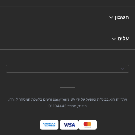
חשבון
עלינו
אתר זה הוא בבעלות ומופעל על ידי EasyTerra BV ורשום בלשכת המסחר ליוורדן,
הולנד, מספר 01104443