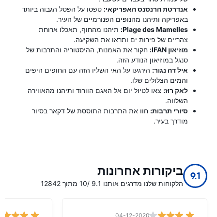
אנדרטת הרנסנס האפריקאי:
טפסו על הפסל הגבוה ביותר
באפריקה ותיהנו מהנופים הפנורמיים של העיר.
Plage des Mamelles:
תיהנו מהחוף, תאכלו ארוחת
צהריים של פירות ים ותראו את השקיעה.
מוזיאון IFAN:
חקור את האמנות, ההיסטוריה והתרבות של
סנגל במוזיאון הנודע הזה.
איל דה נגור:
הירגעו על האי השליו הזה עם החופים היפים
והמים הצלולים שלו.
לאק רוז:
צאו לטיול יום אל האגם הוורוד ותיהנו מהאווירה
השלווה.
סיורי תרבות:
חוו את התרבות התוססת של דקאר בסיור
מודרך בעיר.
ביקורות אחרונות
9.1
הלקוחות שלנו מדרגים אותנו 9.1 /10 מתוך 12842
04-12-2020