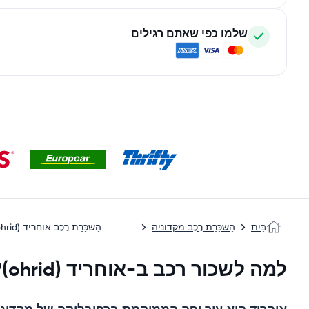
שלמו כפי שאתם רגילים
בַּיִת
הַשׂכָּרַת רֶכֶב מקדוניה
הַשׂכָּרַת רֶכֶב אוחריד (ohrid)
למה לשכור רכב ב-אוחריד (ohrid)?