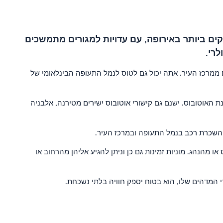
קים ביותר באירופה, עם עדויות למגורים מתמשכים
יד היא באמצעות טיסה. שדה התעופה הקרוב ביותר הוא נמל התעופה אוכריד (OHD), שנמצא כ-10 קילומטרים ממרכז העיר. אתה יכול גם לטוס לנמל התעופה הבינלאומי של
ת כ-4 שעות וניתן לרכוש כרטיסים באינטרנט או בתחנת האוטובוס. ישנם גם קישורי אוטובוס ישירים מטירנה, אלבניה
מהנהג. מוניות זמינות גם כן וניתן להגיע אליהן מהרחוב או
 המדהים שלו, הוא בטוח יספק חוויה בלתי נשכחת.