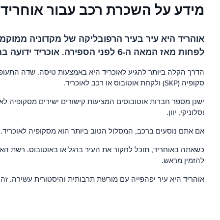
מידע על השכרת רכב עבור אוחריד (ohrid
אוהריד היא עיר בעיר הרפובליקה של מקדוניה ממוקמת
לפחות מאז המאה ה-6 לפני הספירה. אוכריד ידועה במורשת התרבותית וההיסטורית שלה, והיא יעד תיירותי פופולרי.
סקופיה (SKP) ולקחת אוטובוס או רכב לאוכריד.
וסלוניקי, יוון.
אם אתם נוסעים ברכב, המסלול הטוב ביותר הוא מסקופיה לאוכריד. הנסיעה אורכת כ-3 שעות וניתן לנסוע בכביש המהיר E-75. יש גם שירותי ה
כשאתה באוחריד, תוכל לחקור את העיר ברגל או באוטובוס. רשת האוטו
להזמין מראש.
אוהריד היא עיר יפהפייה עם מורשת תרבותית והיסטורית עשירה. זה