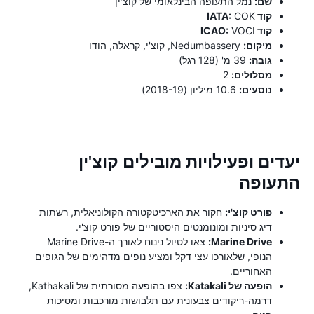
שם:
נמל התעופה הבינלאומי של קוצ'ין
קוד IATA:
COK
קוד ICAO:
VOCI
מיקום:
Nedumbassery, קוצ'י, קראלה, הודו
גובה:
39 מ' (128 רגל)
מסלולים:
2
נוסעים:
10.6 מיליון (2018-19)
יעדים ופעילויות מובילים קוצ'ין
התעופה
פורט קוצ'י:
חקור את הארכיטקטורה הקולוניאלית, רשתות
דיג סיניות ומונומנטים היסטוריים של פורט קוצ'י.
Marine Drive:
צאו לטיול נינוח לאורך ה-Marine Drive
הנופי, שלאורכו עצי דקל ומציע נופים מדהימים של הגופים
האחוריים.
הופעה של Katakali:
צפו בהופעה מסורתית של Kathakali,
דרמה-ריקודים צבעונית עם תלבושות מורכבות ומסיכות