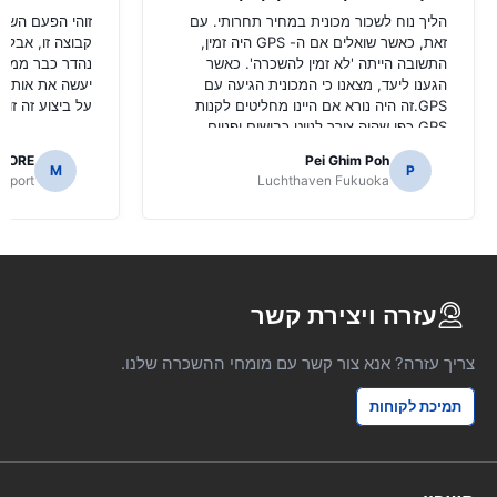
הליך נוח לשכור מכונית במחיר תחרותי. עם
זוהי הפעם השניי
זאת, כאשר שואלים אם ה- GPS היה זמין,
קבוצה זו, אבל ה
התשובה הייתה 'לא זמין להשכרה'. כאשר
נהדר כבר ממלי
הגענו ליעד, מצאנו כי המכונית הגיעה עם
יעשה את אותו ה
GPS.זה היה נורא אם היינו מחליטים לקנות
על ביצוע זה זול 
GPS כפי שהיה צורך לנווט כבישים יפניים.
AORE
Pei Ghim Poh
M
P
irport
Luchthaven Fukuoka
עזרה ויצירת קשר
צריך עזרה? אנא צור קשר עם מומחי ההשכרה שלנו.
תמיכת לקוחות