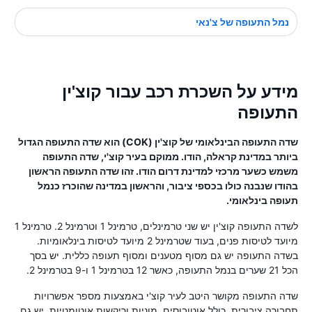
נמל התעופה של צ'נאי
מידע על השכרת רכב עבור קוצ'ין
התעופה
שדה התעופה הבינלאומי של קוצ'ין (COK) הוא שדה התעופה הגדול
ביותר במדינת קראלה, הודו. ממוקם בעיר קוצ'י, שדה התעופה
משמש כשער מרכזי למדינת דרום הודו. זהו שדה התעופה הראשון
בהודו שנבנה כולו בכספי ציבור, והראשון במדינה שהוכרז כנמל
תעופה בינלאומי.
לשדה התעופה קוצ'ין יש שני טרמינלים, טרמינל 1 וטרמינל 2. טרמינל 1
מיועד לטיסות פנים, בעוד שטרמינל 2 מיועד לטיסות בינלאומיות.
בשדה התעופה יש גם מסוף מטענים ומסוף תעופה כללית. יש בסך
הכל 21 שערים בנמל התעופה, כאשר 12 בטרמינל 1 ו-9 בטרמינל 2.
שדה התעופה מקושר היטב לעיר קוצ'י באמצעות מספר אפשרויות
תחבורה ציבורית, כולל אוטובוסים, מוניות וריקשות אוטומטיות. יש גם