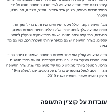
קישור רכבת ישיר משדה התעופה לעיר. שדה התעופה מוגש על ידי
מספר חברות תעופה, ביניהן אייר אינדיה, גואייר, אינדיגו, ספייסג'ט,
ויסטרה.
נמל התעופה קוצ'ין כולל מספר שירותים ושירותים כדי להפוך את
חווית הנסיעה שלך לנוחה יותר. אלה כוללים חנויות פטורות ממכס,
מסעדות, בתי קפה וכספומטים. יש גם מרכז עסקים וטרקלין לנוסעי
עסקים. בשדה התעופה יש גם מספר שירותי השכרת רכב, כמו גם מלון
באתר.
שדה התעופה קוצ'ין הוא אחד משדות התעופה העמוסים ביותר בהודו,
והוא המרכז העיקרי של אייר אינדיה אקספרס. זהו גם מרכז מטענים
מרכזי, המטפל ביותר ממיליון טונות של מטען מדי שנה. שדה התעופה
מצויד היטב לטפל במספרים גדולים של נוסעים, עם למעלה מ-19
מיליון נוסעים שעברו בשעריו בשנת 2019.
עובדות על קוצ'ין התעופה