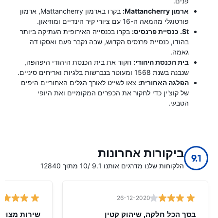
פנים.
ארמון Mattancherry:
בקרו בארמון Mattancherry, ארמון
פורטוגלי מהמאה ה-16 עם ציורי קיר הינדיים ומוזיאון.
St. כנסיית פרנסיס:
בקרו בכנסייה האירופית העתיקה ביותר
בהודו, כנסיית פרנסיס הקדוש, שבה נקבר פעם ואסקו דה
גאמה.
בית הכנסת היהודי:
חקור את בית הכנסת היהודי היפהפה,
שנבנה בשנת 1568 ומעוטר בנברשות בלגיות ואריחים סיניים.
הפלגה האחורית:
צאו לשייט לאורך הגלים האחוריים היפים
של קוצ'ין כדי לחקור את הכפרים המקומיים ואת היופי
הטבעי.
ביקורות אחרונות
9.1
הלקוחות שלנו מדרגים אותנו 9.1 /10 מתוך 12840
26-12-2020
בסך הכל חלקה, שיהוק קטין
שירות מצוין