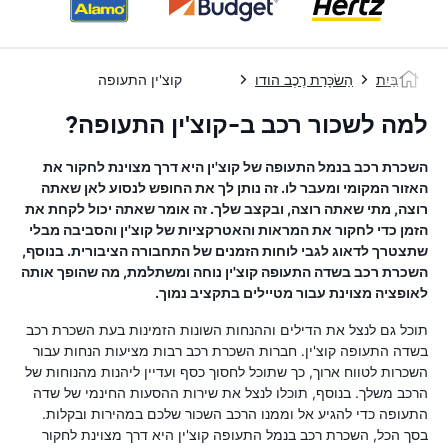
בַּיִת
הַשׂכָּרַת רֶכֶב הודו
קוצ'ין התעופה
למה לשכור רכב ב-קוצ'ין התעופה?
השכרת רכב בנמל התעופה של קוצ'ין היא דרך מצוינת לחקור את
האזור המקומי ומעבר לו. זה נותן לך את החופש לנסוע לאן שאתה
רוצה, מתי שאתה רוצה, ובקצב שלך. זה אומר שאתה יכול לקחת את
הזמן כדי לחקור את המראות והאטרקציות של קוצ'ין והסביבה מבלי
שתצטרך לדאוג לגבי לוחות הזמנים של התחבורה הציבורית. בנוסף,
השכרת רכב בשדה התעופה קוצ'ין נוחה ומשתלמת, מה שהופך אותה
לאופציה מצוינת עבור מטיילים בתקציב נמוך.
תוכל גם לנצל את הדילים וההנחות השונות הזמינות בעת השכרת רכב
בשדה התעופה קוצ'ין. חברות השכרת רכב רבות מציעות הנחות עבור
השכרות לטווח ארוך, כך שתוכל לחסוך כסף ועדיין ליהנות מהנוחות של
הרכב משלך. בנוסף, תוכלו לנצל את שירות ההסעות החינמי של שדה
התעופה כדי להגיע אל וממנו הרכב השכור שלכם במהירות ובקלות.
בסך הכל, השכרת רכב בנמל התעופה קוצ'ין היא דרך מצוינת לחקור