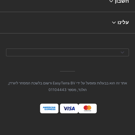
חשבון
עלינו
אתר זה הוא בבעלות ומופעל על ידי EasyTerra BV ורשום בלשכת המסחר ליוורדן,
הולנד, מספר 01104443