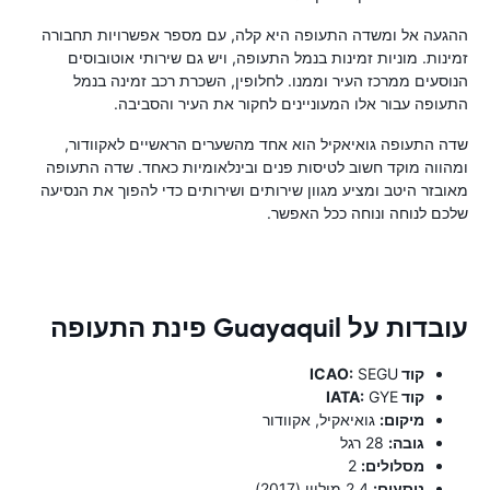
ההגעה אל ומשדה התעופה היא קלה, עם מספר אפשרויות תחבורה
זמינות. מוניות זמינות בנמל התעופה, ויש גם שירותי אוטובוסים
הנוסעים ממרכז העיר וממנו. לחלופין, השכרת רכב זמינה בנמל
התעופה עבור אלו המעוניינים לחקור את העיר והסביבה.
שדה התעופה גואיאקיל הוא אחד מהשערים הראשיים לאקוודור,
ומהווה מוקד חשוב לטיסות פנים ובינלאומיות כאחד. שדה התעופה
מאובזר היטב ומציע מגוון שירותים ושירותים כדי להפוך את הנסיעה
שלכם לנוחה ונוחה ככל האפשר.
עובדות על Guayaquil פינת התעופה
קוד ICAO:
SEGU
קוד IATA:
GYE
מיקום:
גואיאקיל, אקוודור
גובה:
28 רגל
מסלולים:
2
נוסעים:
2.4 מיליון (2017)