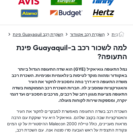
בַּיִת
הַשׂכָּרַת רֶכֶב אקוודור
הַשׂכָּרַת רֶכֶב Guayaquil פינת
למה לשכור רכב ב-Guayaquil פינת
התעופה?
נמל התעופה גואיאקיל (GYE) הוא שדה התעופה הגדול ביותר
באקוודור ומהווה מוקד לטיסות בינלאומיות ופנימיות. השכרת רכב
משדה התעופה היא דרך נוחה וחסכונית לחקור את העיר
והאטרקציות שמסביב לה. חברות השכרת רכב הממוקמות בשדה
התעופה מציעות מגוון רחב של רכבים, מרכבים חסכוניים ועד דגמי
יוקרה, ומספקות שירות לקוחות מעולה.
השכרת רכב בשדה התעופה מאפשרת למבקרים לחקור את העיר
והאטרקציות שבה בקצב שלהם. גואיאקיל היא עיר שוקקת עם הרבה
מראות מעניינים, כולל טיילת Malecon 2000 ההיסטורית על קו המים
ונקודת התצפית על ראש הגבעה סרו סנטה אנה. עם השכרת רכב,