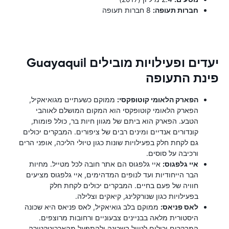
חברות תעופה:
8 חברות תעופה
יעדים ופעילויות מובילים Guayaquil
פינת התעופה
הפארק הלאומי קוטופקסי:
ממוקם כשעתיים מגואיאקיל,
הפארק הלאומי קוטופקסי הוא המקום המושלם לאוהבי
הטבע. הפארק הוא ביתם של מגוון חיות בר, כולל פומות,
קונדורים אנדיים ומינים רבים של ציפורים. המבקרים יכולים
גם לקחת חלק בפעילויות שונות כגון טיולי הליכה, אופני הרים
ורכיבה על סוסים.
איי גלפגוס:
איי גלפגוס הם אתר חובה לכל מטייל. מחיות
הבר הייחודיות ועד לנופים המדהימים, איי גלפגוס מציעים
חוויה של פעם בחיים. המבקרים יכולים לקחת חלק
בפעילויות כגון שנורקלינג, קיאקים וצלילה.
לאס פניאס:
ממוקם בלב גואיאקיל, לאס פניאס היא שכונה
היסטורית מלאה בבניינים צבעוניים ורחובות מרוצפים.
המבקרים יכולים לטייל בשכונה ולהתפעל מהארכיטקטורה,