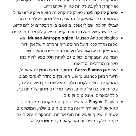
או לקחת חלק בפעילויות כגון קיאקים ודיג.
פארק לה קרולינה:
פארק לה קרולינה הוא פארק עירוני גדול
הממוקם בלב גואיאקיל. הפארק כולל מגוון פעילויות כמו
שבילי הליכה, שבילי אופניים ואגם בו המבקרים יכולים לדוג.
יש גם שפע של מסעדות ובתי קפה בפארק להנאת המבקרים.
Museo Antropologico:
Museo Antropologico הוא
מקום נהדר ללמוד על ההיסטוריה והתרבות של אקוודור.
המוזיאון מציג מגוון של תערוכות וחפצים מהעבר של
המדינה. המבקרים יכולים גם לקחת חלק בפעילויות כמו
סיורים מודרכים וסדנאות.
יער מוגן Cerro Blanco:
ממוקם ממש מחוץ לגואיאקיל,
היער המוגן Cerro Blanco הוא מקום נהדר לאוהבי טבע.
המבקרים יכולים לקחת חלק בפעילויות כגון טיולי הליכה,
צפרות ורכיבה על סוסים. היער כולל גם מגוון של חיות בר,
כולל יגוארים, אוצלוטים וקופים.
Playas:
Playas היא עיירת חוף הממוקמת ממש מחוץ
לגואיאקיל. העיירה ידועה בחופים היפים שלה, המושלמים
לשחייה, שיזוף ופעילויות חוף אחרות. המבקרים יכולים גם
לקחת חלק בפעילויות כגון קיאקים, דיג ושנורקלינג.