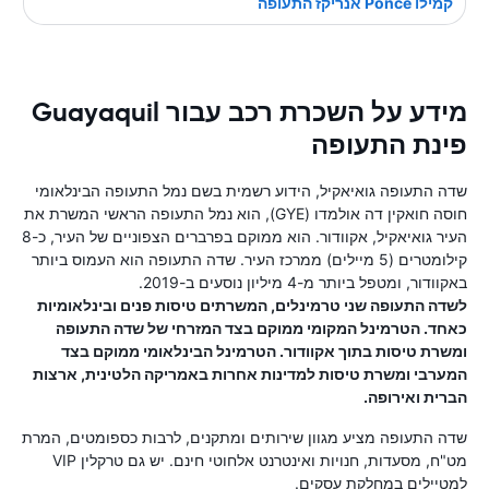
קמילו Ponce אנריקז התעופה
מידע על השכרת רכב עבור Guayaquil
פינת התעופה
שדה התעופה גואיאקיל, הידוע רשמית בשם נמל התעופה הבינלאומי
חוסה חואקין דה אולמדו (GYE), הוא נמל התעופה הראשי המשרת את
העיר גואיאקיל, אקוודור. הוא ממוקם בפרברים הצפוניים של העיר, כ-8
קילומטרים (5 מיילים) ממרכז העיר. שדה התעופה הוא העמוס ביותר
באקוודור, ומטפל ביותר מ-4 מיליון נוסעים ב-2019.
לשדה התעופה שני טרמינלים, המשרתים טיסות פנים ובינלאומיות
כאחד. הטרמינל המקומי ממוקם בצד המזרחי של שדה התעופה
ומשרת טיסות בתוך אקוודור. הטרמינל הבינלאומי ממוקם בצד
המערבי ומשרת טיסות למדינות אחרות באמריקה הלטינית, ארצות
הברית ואירופה.
שדה התעופה מציע מגוון שירותים ומתקנים, לרבות כספומטים, המרת
מט"ח, מסעדות, חנויות ואינטרנט אלחוטי חינם. יש גם טרקלין VIP
למטיילים במחלקת עסקים.