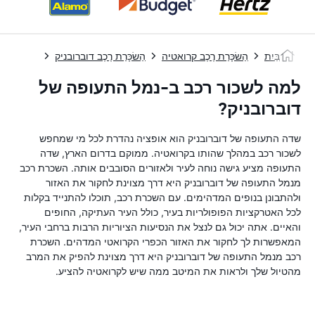
בַּיִת
הַשׂכָּרַת רֶכֶב קרואטיה
הַשׂכָּרַת רֶכֶב דוברובניק
נ
למה לשכור רכב ב-נמל התעופה של
דוברובניק?
שדה התעופה של דוברובניק הוא אופציה נהדרת לכל מי שמחפש
לשכור רכב במהלך שהותו בקרואטיה. ממוקם בדרום הארץ, שדה
התעופה מציע גישה נוחה לעיר ולאזורים הסובבים אותה. השכרת רכב
מנמל התעופה של דוברובניק היא דרך מצוינת לחקור את האזור
ולהתבונן בנופים המדהימים. עם השכרת רכב, תוכלו להתנייד בקלות
לכל האטרקציות הפופולריות בעיר, כולל העיר העתיקה, החופים
והאיים. אתה יכול גם לנצל את הנסיעות הציוריות הרבות ברחבי העיר,
המאפשרות לך לחקור את האזור הכפרי הקרואטי המדהים. השכרת
רכב מנמל התעופה של דוברובניק היא דרך מצוינת להפיק את המרב
מהטיול שלך ולראות את המיטב ממה שיש לקרואטיה להציע.