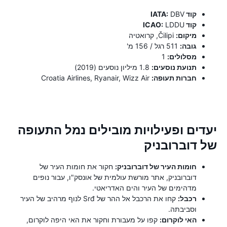
קוד IATA:
DBV
קוד ICAO:
LDDU
מיקום:
Čilipi, קרואטיה
גובה:
511 רגל / 156 מ'
מסלולים:
1
תנועת נוסעים:
1.8 מיליון נוסעים (2019)
חברות תעופה:
Croatia Airlines, Ryanair, Wizz Air
יעדים ופעילויות מובילים נמל התעופה
של דוברובניק
חומות העיר של דוברובניק:
חקור את חומות העיר של
דוברובניק, אתר מורשת עולמית של אונסק"ו, עבור נופים
מדהימים של העיר והים האדריאטי.
רכבל:
קחו את הרכבל אל ההר של Srđ לנוף מרהיב של העיר
וסביבתה.
האי לוקרום:
קפו על מעבורת וחקור את האי היפה לוקרום,