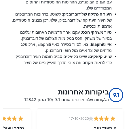
עם הגנים הבוטניים, ההריסות ההיסטוריות והחופים
המבודדים שלו.
העיר העתיקה של דוברובניק:
לשוטט ברחובות המרוצפים
של העיר העתיקה של דוברובניק, שלאורכן מבנים היסטוריים,
ארמונות וכנסיות.
סיור משחקי הכס:
עקבו אחר הדמויות האהובות עליכם
בסיור של משחקי הכס במקומות הצילום של דוברובניק.
איי Elaphiti:
צאו לסיור בסירה באיי Elaphiti, ארכיפלג
מדהים של 13 איים מול חופי דוברובניק.
שייט קיאקים:
שייט בקיאקים סביב חומות העיר דוברובניק
כדי לראות מקרוב את ציוני הדרך האייקוניים של העיר.
ביקורות אחרונות
9.1
הלקוחות שלנו מדרגים אותנו 9.1 /10 מתוך 12842
17-10-2020
¥ מאוד טוב
נהדר ויעיל