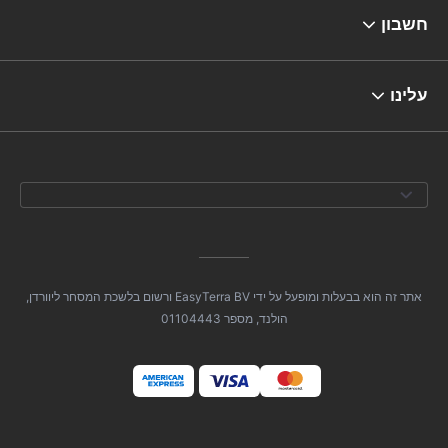
חשבון
עלינו
אתר זה הוא בבעלות ומופעל על ידי EasyTerra BV ורשום בלשכת המסחר ליוורדן,
הולנד, מספר 01104443