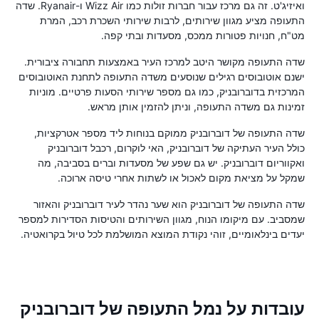
ואיזיג'ט. זה גם מרכז עבור חברות זולות כמו Wizz Air ו-Ryanair. שדה
התעופה מציע מגוון שירותים, לרבות שירותי השכרת רכב, המרת
מט"ח, חנויות פטורות ממכס, מסעדות ובתי קפה.
שדה התעופה מקושר היטב למרכז העיר באמצעות תחבורה ציבורית.
ישנם אוטובוסים רגילים שנוסעים משדה התעופה לתחנת האוטובוסים
המרכזית בדוברובניק, כמו גם מספר שירותי הסעות פרטיים. מוניות
זמינות גם משדה התעופה, וניתן להזמין אותן מראש.
שדה התעופה של דוברובניק ממוקם בנוחות ליד מספר אטרקציות,
כולל העיר העתיקה של דוברובניק, האי לוקרום, רכבל דוברובניק
ואקווריום דוברובניק. יש גם שפע של מסעדות וברים בסביבה, מה
שמקל על מציאת מקום לאכול או לשתות אחרי טיסה ארוכה.
שדה התעופה של דוברובניק הוא שער נהדר לעיר דוברובניק והאזור
שמסביב. עם מיקומו הנוח, מגוון השירותים והטיסות הסדירות למספר
יעדים בינלאומיים, זוהי נקודת המוצא המושלמת לכל טיול בקרואטיה.
עובדות על נמל התעופה של דוברובניק