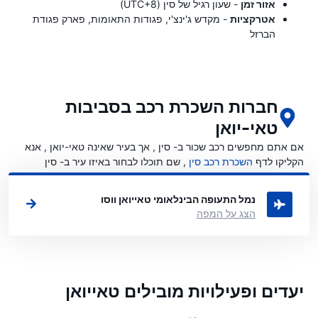
אזור זמן
- שעון רגיל של סין (UTC+8)
אטרקציות
- מקדש ג'ינצ'י, פגודות התאומות, פארק פגודת
הברזל
חברות השכרת רכב בסביבות
טאי-יואן
אם אתם מחפשים רכב שכור ב- סין , אך בעיר שאינה טאי-יואן , אנא
הקליקו לדף
השכרת רכב סין
, שם תוכלו לבחור באיזו עיר ב- סין
ברצונכם לשכור רכב.
נמל התעופה הבינלאומי טאייואן ווסו
הצג על המפה
יעדים ופעילויות מובילים טאייואן