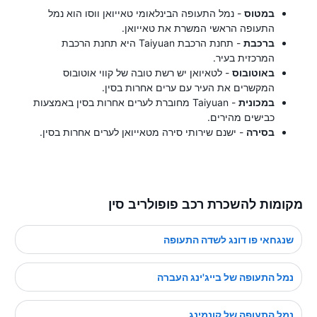
במטוס
- נמל התעופה הבינלאומי טאייואן ווסו הוא נמל
התעופה הראשי המשרת את טאייואן.
ברכבת
- תחנת הרכבת Taiyuan היא תחנת הרכבת
המרכזית בעיר.
באוטובוס
- לטאיואן יש רשת טובה של קווי אוטובוס
המקשרים את העיר עם ערים אחרות בסין.
במכונית
- Taiyuan מחוברת לערים אחרות בסין באמצעות
כבישים מהירים.
בסירה
- ישנם שירותי סירה מטאייואן לערים אחרות בסין.
מקומות להשכרת רכב פופולריב סין
שנגחאי פו דונג לשדה התעופה
נמל התעופה של בייג'ינג העברה
נמל התעופה של קונמינג