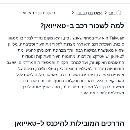
בַּיִת
הַשׂכָּרַת רֶכֶב סין
הַשׂכָּרַת רֶכֶב טאייואן
למה לשכור רכב ב-טאייואן?
Taiyuan היא עיר במחוז שאנשי, סין, והיא מקום נהדר לבקר בו ממגוון
סיבות. השכרת רכב היא דרך מצוינת לחקור את העיר וסביבתה, מכיוון
שהיא מאפשרת גמישות רבה יותר מבחינת היכן ניתן להגיע ומתי.
לטאיואן יש אטרקציות רבות, מחומות העיר העתיקות ופגודות
התאומים האיקוניות, ועד למרכזי הקניות והמסעדות המודרניים. יש גם
הזדמנויות נהדרות לפעילויות חוצות כגון טיולי הליכה, רכיבה על
אופניים וצפייה בציפורים. השכרת רכב מאפשרת לכם לגשת לכל
האטרקציות הללו במהירות ובקלות. בנוסף, חברות השכרת רכב
מציעות בדרך כלל מחירים תחרותיים, מה שהופך אותה לדרך
משתלמת לחקור את העיר.
הדרכים המובילות להיכנס ל-טאייואן