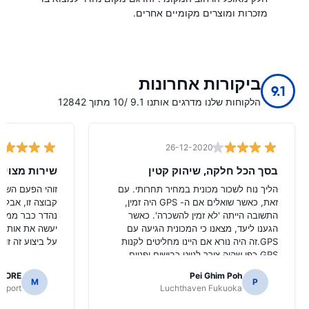
מזכרות ומוצרים מקומיים אחרים.
ביקורות אחרונות
9.1
הלקוחות שלנו מדרגים אותנו 9.1 /10 מתוך 12842
26-12-2020
בסך הכל חלקה, שיהוק קטין
שירות מצוין
הליך נוח לשכור מכונית במחיר תחרותי. עם
זוהי הפעם השניי
זאת, כאשר שואלים אם ה- GPS היה זמין,
קבוצה זו, אבל ה
התשובה הייתה 'לא זמין להשכרה'. כאשר
נהדר כבר ממלי
הגענו ליעד, מצאנו כי המכונית הגיעה עם
יעשה את אותו ה
GPS.זה היה נורא אם היינו מחליטים לקנות
על ביצוע זה זול 
GPS כפי שהיה צורך לנווט כבישים יפניים.
AORE
Pei Ghim Poh
M
P
irport
Luchthaven Fukuoka