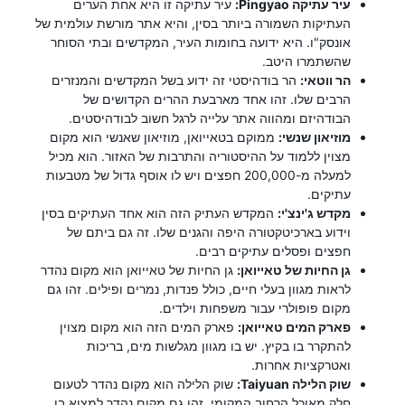
עיר עתיקה Pingyao:
עיר עתיקה זו היא אחת הערים
העתיקות השמורה ביותר בסין, והיא אתר מורשת עולמית של
אונסק"ו. היא ידועה בחומות העיר, המקדשים ובתי הסוחר
שהשתמרו היטב.
הר ווטאי:
הר בודהיסטי זה ידוע בשל המקדשים והמנזרים
הרבים שלו. זהו אחד מארבעת ההרים הקדושים של
הבודהיזם ומהווה אתר עלייה לרגל חשוב לבודהיסטים.
מוזיאון שנשי:
ממוקם בטאייואן, מוזיאון שאנשי הוא מקום
מצוין ללמוד על ההיסטוריה והתרבות של האזור. הוא מכיל
למעלה מ-200,000 חפצים ויש לו אוסף גדול של מטבעות
עתיקים.
מקדש ג'ינצ'י:
המקדש העתיק הזה הוא אחד העתיקים בסין
וידוע בארכיטקטורה היפה והגנים שלו. זה גם ביתם של
חפצים ופסלים עתיקים רבים.
גן החיות של טאייואן:
גן החיות של טאייואן הוא מקום נהדר
לראות מגוון בעלי חיים, כולל פנדות, נמרים ופילים. זהו גם
מקום פופולרי עבור משפחות וילדים.
פארק המים טאייואן:
פארק המים הזה הוא מקום מצוין
להתקרר בו בקיץ. יש בו מגוון מגלשות מים, בריכות
ואטרקציות אחרות.
שוק הלילה Taiyuan:
שוק הלילה הוא מקום נהדר לטעום
חלק מאוכל הרחוב המקומי. זהו גם מקום נהדר למצוא בו