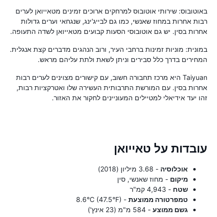
באוטובוס: שירותי אוטובוס למרחקים ארוכים זמינים מטאייואן לערים
רבות אחרות במחוז שאנשי, כמו גם לבייג'ינג, שנגחאי וערים גדולות
אחרות בסין. יש גם אוטובוסי הסעות קבועים מטאייואן לשדה התעופה.
במונית: מוניות זמינות ברחבי העיר, ורוב הנהגים מדברים קצת אנגלית.
המחירים בדרך כלל סבירים וניתן לשאת ולתת עליהם מראש.
Taiyuan היא מרכז תחבורה חשוב, עם קישורים מצוינים לערים רבות
אחרות בסין. עם המורשת התרבותית העשירה שלו ואטרקציות רבות,
זהו יעד אידיאלי למטיילים המעוניינים לחקור את האזור.
עובדות על טאייואן
אוכלוסיה
- 3.68 מיליון (2018)
מיקום
- מחוז שאנשי, סין
שטח
- 4,943 קמ"ר
טמפרטורה ממוצעת
- 8.6°C (47.5°F)
גשם ממוצע
- 584 מ"מ (23 אינץ')